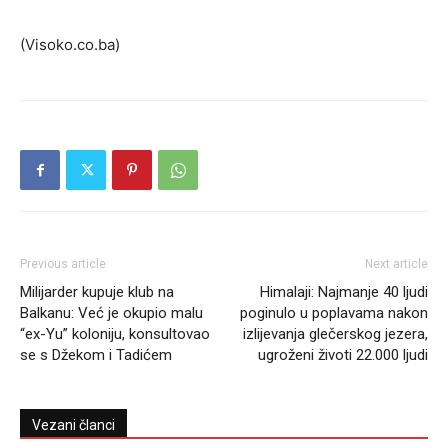
(Visoko.co.ba)
Previous article
Next article
Milijarder kupuje klub na
Himalaji: Najmanje 40 ljudi
Balkanu: Već je okupio malu
poginulo u poplavama nakon
“ex-Yu” koloniju, konsultovao
izlijevanja glečerskog jezera,
se s Džekom i Tadićem
ugroženi životi 22.000 ljudi
Vezani članci