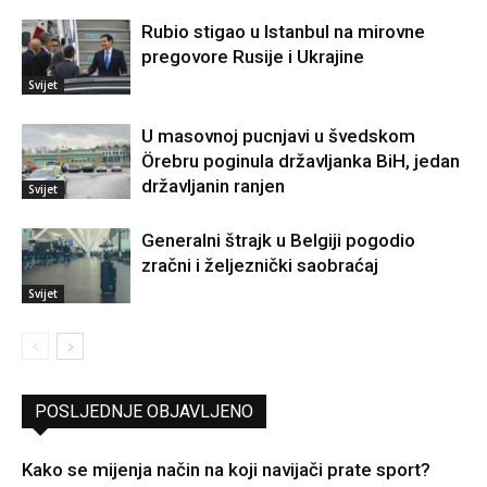
Rubio stigao u Istanbul na mirovne
pregovore Rusije i Ukrajine
Svijet
U masovnoj pucnjavi u švedskom
Örebru poginula državljanka BiH, jedan
državljanin ranjen
Svijet
Generalni štrajk u Belgiji pogodio
zračni i željeznički saobraćaj
Svijet
POSLJEDNJE OBJAVLJENO
Kako se mijenja način na koji navijači prate sport?