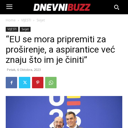
Home
VIJESTI
Svijet
VIJESTI
Svijet
“EU se mora pripremiti za
proširenje, a aspirantice već
znaju što im je činiti”
Petak, 6 Oktobra, 2023