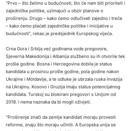
“Prvo – što želimo u budućnosti, što će nam biti prioriteti i
zajedničke politike, uzimajući u obzir planove o
proširenju. Drugo – kako ćemo odlučivati zajedno i treće
– kako ćemo plaćati zajedničke politike i inicijative u
budućnosti”, rekao je predsjednik Europskog vijeća.
Crna Gora i Srbija već godinama vode pregovore,
Sjeverna Makedonija i Albanija službeno su ih otvorile tek
prošle godine. Bosna i Hercegovina dobila je status
kandidata u prosincu prošle godine, pola godine nakon
Ukrajine i Moldavije, a te odluke je ubrzala ruska invazija
na Ukrajinu. Kosovo i Gruzija imaju status potencijalnog
kandidata. Turskoj su blokirani pregovori s Unijom od
2018. i nema naznaka da bi mogli oživjeti.
“Proširenje znači da zemlje kandidati moraju provesti
reforme, znaju što moraju učiniti. A Europska unija se