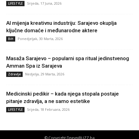
Srijeda, 17 Juna, 2026
LIFESTYLE
AI mijenja kreativnu industriju: Sarajevo okuplja
ključne domaće i međunarodne aktere
Ponedjeljak, 30 Marta, 2026
BiH
Masaža Sarajevo – popularni spa ritual jedinstvenog
Amman Spa iz Sarajeva
Nedjelja, 29 Marta, 2026
Zdravlje
Medicinski pedikir – kada njega stopala postaje
pitanje zdravlja, a ne samo estetike
Srijeda, 18 Februara, 2026
LIFESTYLE
© Copyright DnevniBUZZ.ba