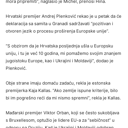
mora pripremiti”, naglasio je Michel, prenosi Hina.
Hrvatski premijer Andrej Plenković rekao je u petak da će
deklaracija sa samita u Granadi sadržavati “pozitivan i
otvoren jezik o procesu proširenja Europske unije”.
“S obzirom da je Hrvatska posljednja ušla u Europsku
uniju, i tu je već 10 godina, mi pomažemo svojim znanjem
jugoistoku Europe, kao i Ukrajini i Moldaviji”, dodao je
Plenković.
Obje strane imaju domaću zadaću, rekla je estonska
premijerka Kaja Kallas. “Ako zemlje ispune kriterije, bilo
bi im pogrešno reći da mi nismo spremni”, rekla je Kallas.
Mađarski premijer Viktor Orban, koji se često sukobljava
s Bruxellesom, optužio je lidere EU-a za “sebičnost” u
odnosu na Gruziju. Kad je Ukrajini i Moldaviji odobren