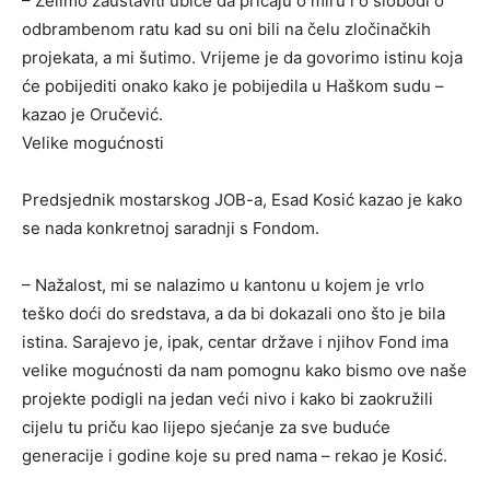
– Želimo zaustaviti ubice da pričaju o miru i o slobodi o
odbrambenom ratu kad su oni bili na čelu zločinačkih
projekata, a mi šutimo. Vrijeme je da govorimo istinu koja
će pobijediti onako kako je pobijedila u Haškom sudu –
kazao je Oručević.
Velike mogućnosti
Predsjednik mostarskog JOB-a, Esad Kosić kazao je kako
se nada konkretnoj saradnji s Fondom.
– Nažalost, mi se nalazimo u kantonu u kojem je vrlo
teško doći do sredstava, a da bi dokazali ono što je bila
istina. Sarajevo je, ipak, centar države i njihov Fond ima
velike mogućnosti da nam pomognu kako bismo ove naše
projekte podigli na jedan veći nivo i kako bi zaokružili
cijelu tu priču kao lijepo sjećanje za sve buduće
generacije i godine koje su pred nama – rekao je Kosić.