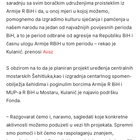
saradnju sa svim boračkim udruženjima proisteklim iz
Armije R BiH i da, u onoj mjeri u kojoj možemo,
pomognemo da izgradimo kulturu sjećanja i pamćenja u
našem narodu na jedan od najvažnijih povijesnih perioda
BiH, a to je period odbrane od agresije na Republiku BiH i
časnu ulogu Armije RBiH u tom periodu – rekao je
Kulanić. prenosi
Avaz
S obzirom na to da je planiran projekt uređenja centralnih
mostarskih Šehitluka,kao i izgradnja centarlnog spomen-
obilježja šehidima i poginulim borcima Armije R BiH i
MUP-a R BiH u Mostaru, Kulanić je najavio podršku
Fonda.
– Razgovarat ćemo i, naravno, sagledati koje konkretne
aktivnosti možemo poduzeti u vezi tih projekata. Spremni
smo pomoći i bit ćemo na raspolaganju znanjem,