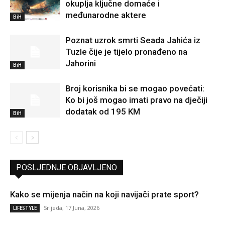
okuplja ključne domaće i
međunarodne aktere
BiH
Poznat uzrok smrti Seada Jahića iz
Tuzle čije je tijelo pronađeno na
Jahorini
BiH
Broj korisnika bi se mogao povećati:
Ko bi još mogao imati pravo na dječiji
dodatak od 195 KM
BiH
POSLJEDNJE OBJAVLJENO
Kako se mijenja način na koji navijači prate sport?
Srijeda, 17 Juna, 2026
LIFESTYLE