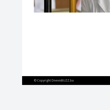
© Copyright DnevniBUZZ.ba