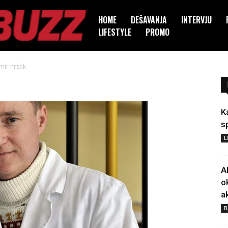
HOME
DEŠAVANJA
INTERVJU
LIFESTYLE
PROMO
mir hrsak
K
s
L
A
o
a
B