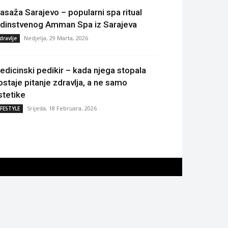
asaža Sarajevo – popularni spa ritual
edinstvenog Amman Spa iz Sarajeva
Nedjelja, 29 Marta, 2026
dravlje
edicinski pedikir – kada njega stopala
ostaje pitanje zdravlja, a ne samo
stetike
Srijeda, 18 Februara, 2026
IFESTYLE