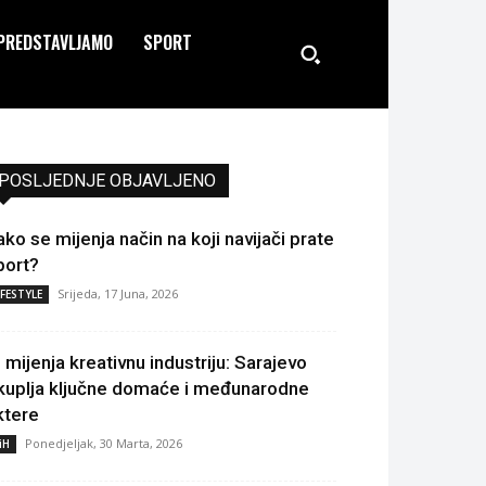
PREDSTAVLJAMO
SPORT
POSLJEDNJE OBJAVLJENO
ako se mijenja način na koji navijači prate
port?
Srijeda, 17 Juna, 2026
IFESTYLE
I mijenja kreativnu industriju: Sarajevo
kuplja ključne domaće i međunarodne
ktere
Ponedjeljak, 30 Marta, 2026
iH