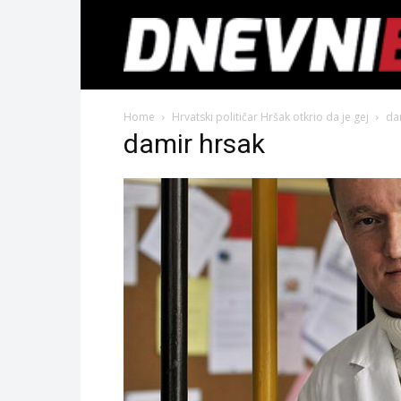
Home
Hrvatski političar Hršak otkrio da je gej
da
damir hrsak