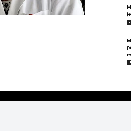
M
j
Z
M
p
e
L