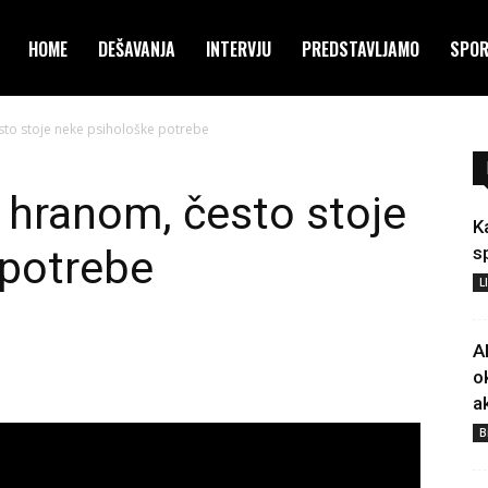
HOME
DEŠAVANJA
INTERVJU
PREDSTAVLJAMO
SPO
to stoje neke psihološke potrebe
 hranom, često stoje
K
 potrebe
s
L
A
o
a
B