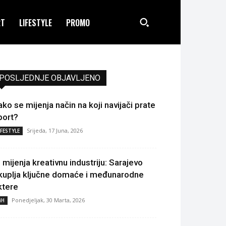
RT
LIFESTYLE
PROMO
POSLJEDNJE OBJAVLJENO
ako se mijenja način na koji navijači prate
port?
Srijeda, 17 Juna, 2026
IFESTYLE
I mijenja kreativnu industriju: Sarajevo
kuplja ključne domaće i međunarodne
ktere
Ponedjeljak, 30 Marta, 2026
iH