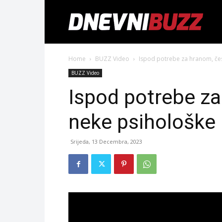
Home
BUZZ Video
Ispod potrebe za hranom, čes
BUZZ Video
Ispod potrebe za
neke psihološke
Srijeda, 13 Decembra, 2023