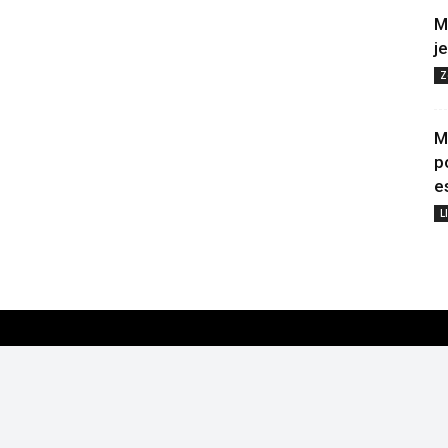
M
j
Z
M
p
e
L