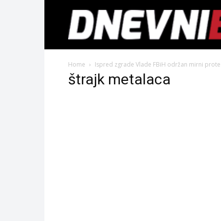
Home
Ispred zgrade Vlade FBiH održan mirni prote
štrajk metalaca