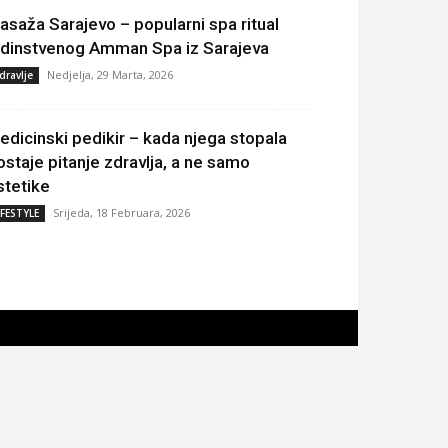
asaža Sarajevo – popularni spa ritual
edinstvenog Amman Spa iz Sarajeva
Nedjelja, 29 Marta, 2026
dravlje
edicinski pedikir – kada njega stopala
ostaje pitanje zdravlja, a ne samo
stetike
Srijeda, 18 Februara, 2026
IFESTYLE