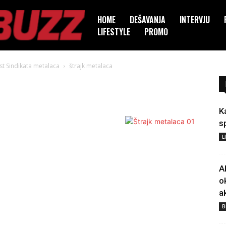
HOME
DEŠAVANJA
INTERVJU
LIFESTYLE
PROMO
st Sindikata metalaca
štrajk metalaca
K
s
L
A
o
a
B