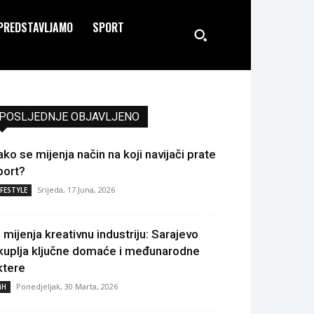
PREDSTAVLJAMO
SPORT
POSLJEDNJE OBJAVLJENO
ako se mijenja način na koji navijači prate
port?
Srijeda, 17 Juna, 2026
IFESTYLE
I mijenja kreativnu industriju: Sarajevo
kuplja ključne domaće i međunarodne
ktere
Ponedjeljak, 30 Marta, 2026
iH