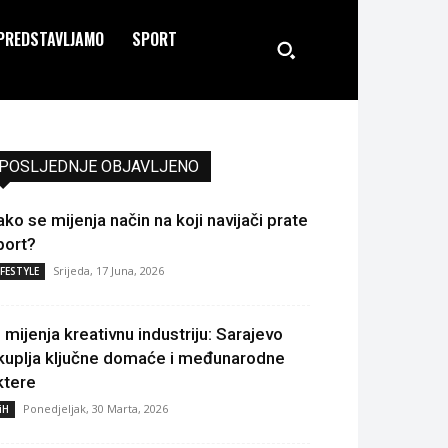
PREDSTAVLJAMO
SPORT
POSLJEDNJE OBJAVLJENO
ako se mijenja način na koji navijači prate
port?
Srijeda, 17 Juna, 2026
IFESTYLE
I mijenja kreativnu industriju: Sarajevo
kuplja ključne domaće i međunarodne
ktere
Ponedjeljak, 30 Marta, 2026
iH