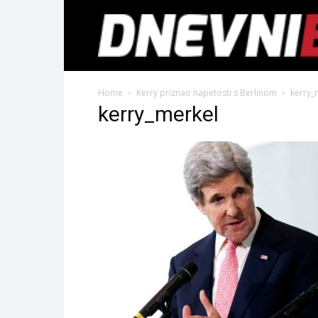
Home
Kerry priznao napetosti s Berlinom
kerry_
kerry_merkel