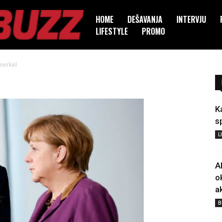
HOME
DEŠAVANJA
INTERVJU
LIFESTYLE
PROMO
merkel
K
s
L
A
o
a
B