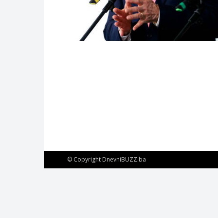
© Copyright DnevniBUZZ.ba