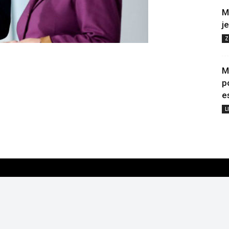
M
j
Z
M
p
e
L