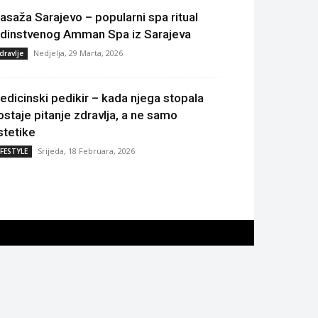
asaža Sarajevo – popularni spa ritual
edinstvenog Amman Spa iz Sarajeva
Nedjelja, 29 Marta, 2026
dravlje
edicinski pedikir – kada njega stopala
ostaje pitanje zdravlja, a ne samo
stetike
Srijeda, 18 Februara, 2026
IFESTYLE