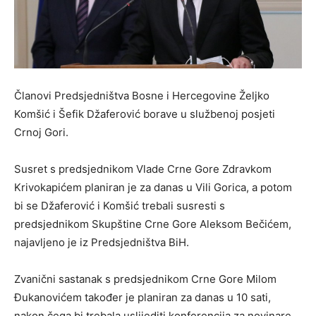
Članovi Predsjedništva Bosne i Hercegovine Željko
Komšić i Šefik Džaferović borave u službenoj posjeti
Crnoj Gori.
Susret s predsjednikom Vlade Crne Gore Zdravkom
Krivokapićem planiran je za danas u Vili Gorica, a potom
bi se Džaferović i Komšić trebali susresti s
predsjednikom Skupštine Crne Gore Aleksom Bečićem,
najavljeno je iz Predsjedništva BiH.
Zvanični sastanak s predsjednikom Crne Gore Milom
Đukanovićem također je planiran za danas u 10 sati,
nakon čega bi trebala uslijediti konferencija za novinare,