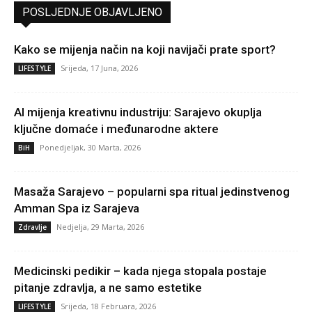
POSLJEDNJE OBJAVLJENO
Kako se mijenja način na koji navijači prate sport?
Srijeda, 17 Juna, 2026
LIFESTYLE
AI mijenja kreativnu industriju: Sarajevo okuplja
ključne domaće i međunarodne aktere
Ponedjeljak, 30 Marta, 2026
BiH
Masaža Sarajevo – popularni spa ritual jedinstvenog
Amman Spa iz Sarajeva
Nedjelja, 29 Marta, 2026
Zdravlje
Medicinski pedikir – kada njega stopala postaje
pitanje zdravlja, a ne samo estetike
Srijeda, 18 Februara, 2026
LIFESTYLE