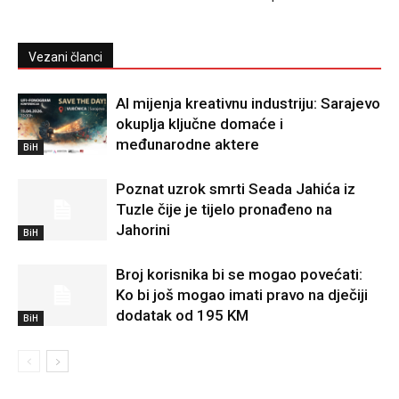
Vezani članci
AI mijenja kreativnu industriju: Sarajevo
okuplja ključne domaće i
međunarodne aktere
BiH
Poznat uzrok smrti Seada Jahića iz
Tuzle čije je tijelo pronađeno na
Jahorini
BiH
Broj korisnika bi se mogao povećati:
Ko bi još mogao imati pravo na dječiji
dodatak od 195 KM
BiH