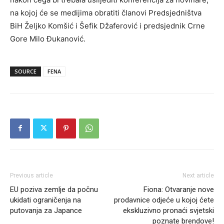
na kojoj će se medijima obratiti članovi Predsjedništva
BiH Željko Komšić i Šefik Džaferović i predsjednik Crne
Gore Milo Đukanović.
SOURCE
FENA
Previous article
Next article
EU poziva zemlje da počnu
Fiona: Otvaranje nove
ukidati ograničenja na
prodavnice odjeće u kojoj ćete
putovanja za Japance
ekskluzivno pronaći svjetski
poznate brendove!