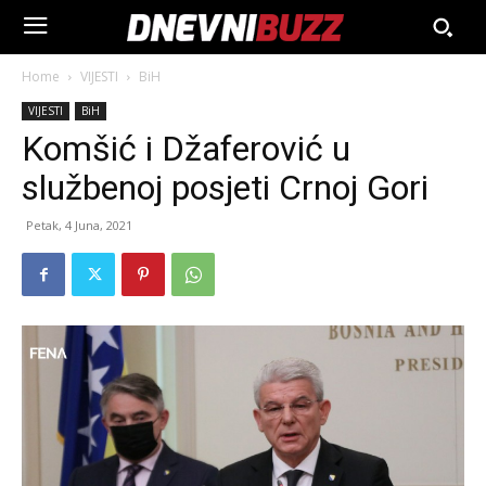
Home
VIJESTI
BiH
VIJESTI
BiH
Komšić i Džaferović u
službenoj posjeti Crnoj Gori
Petak, 4 Juna, 2021