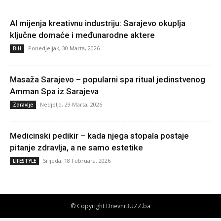
AI mijenja kreativnu industriju: Sarajevo okuplja
ključne domaće i međunarodne aktere
Ponedjeljak, 30 Marta, 2026
BiH
Masaža Sarajevo – popularni spa ritual jedinstvenog
Amman Spa iz Sarajeva
Nedjelja, 29 Marta, 2026
Zdravlje
Medicinski pedikir – kada njega stopala postaje
pitanje zdravlja, a ne samo estetike
Srijeda, 18 Februara, 2026
LIFESTYLE
© Copyright DnevniBUZZ.ba