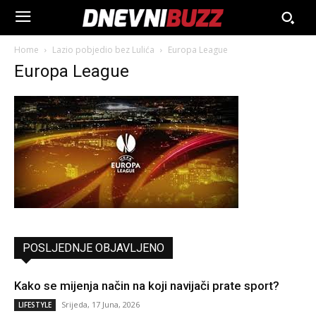
Home
Lazio pobjedio bez Lulića
Europa League
Europa League
POSLJEDNJE OBJAVLJENO
Kako se mijenja način na koji navijači prate sport?
Srijeda, 17 Juna, 2026
LIFESTYLE