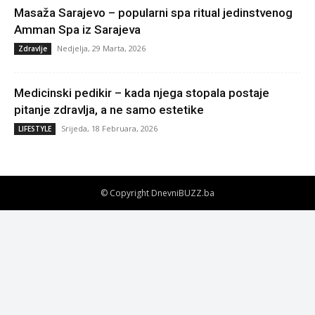
Masaža Sarajevo – popularni spa ritual jedinstvenog
Amman Spa iz Sarajeva
Nedjelja, 29 Marta, 2026
Zdravlje
Medicinski pedikir – kada njega stopala postaje
pitanje zdravlja, a ne samo estetike
Srijeda, 18 Februara, 2026
LIFESTYLE
© Copyright DnevniBUZZ.ba