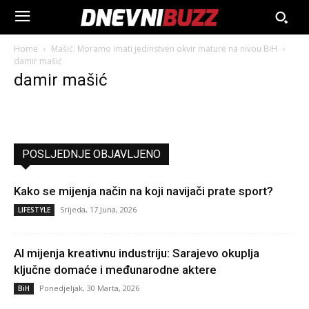
Home
Mašić: Moramo imati jedinstven okvir mature na nivou BiH
damir mašić
damir mašić
POSLJEDNJE OBJAVLJENO
Kako se mijenja način na koji navijači prate sport?
Srijeda, 17 Juna, 2026
LIFESTYLE
AI mijenja kreativnu industriju: Sarajevo okuplja
ključne domaće i međunarodne aktere
Ponedjeljak, 30 Marta, 2026
BiH