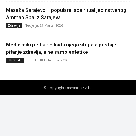
Masaža Sarajevo – popularni spa ritual jedinstvenog
Amman Spa iz Sarajeva
Nedjelja, 29 Marta, 2026
Zdravlje
Medicinski pedikir – kada njega stopala postaje
pitanje zdravlja, a ne samo estetike
Srijeda, 18 Februara, 2026
LIFESTYLE
© Copyright DnevniBUZZ.ba