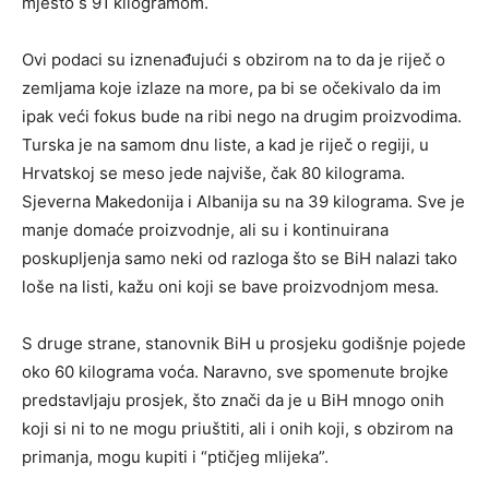
mjesto s 91 kilogramom.
Ovi podaci su iznenađujući s obzirom na to da je riječ o
zemljama koje izlaze na more, pa bi se očekivalo da im
ipak veći fokus bude na ribi nego na drugim proizvodima.
Turska je na samom dnu liste, a kad je riječ o regiji, u
Hrvatskoj se meso jede najviše, čak 80 kilograma.
Sjeverna Makedonija i Albanija su na 39 kilograma. Sve je
manje domaće proizvodnje, ali su i kontinuirana
poskupljenja samo neki od razloga što se BiH nalazi tako
loše na listi, kažu oni koji se bave proizvodnjom mesa.
S druge strane, stanovnik BiH u prosjeku godišnje pojede
oko 60 kilograma voća. Naravno, sve spomenute brojke
predstavljaju prosjek, što znači da je u BiH mnogo onih
koji si ni to ne mogu priuštiti, ali i onih koji, s obzirom na
primanja, mogu kupiti i “ptičjeg mlijeka”.