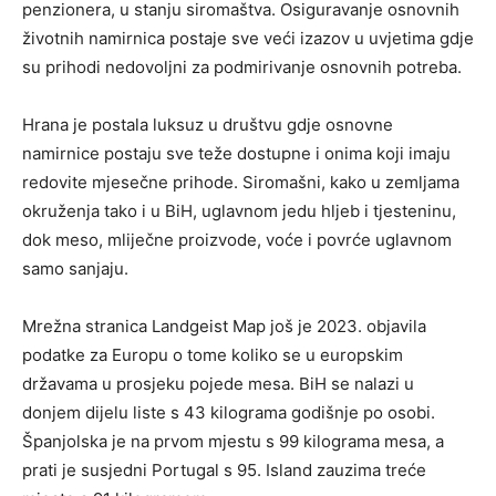
penzionera, u stanju siromaštva. Osiguravanje osnovnih
životnih namirnica postaje sve veći izazov u uvjetima gdje
su prihodi nedovoljni za podmirivanje osnovnih potreba.
Hrana je postala luksuz u društvu gdje osnovne
namirnice postaju sve teže dostupne i onima koji imaju
redovite mjesečne prihode. Siromašni, kako u zemljama
okruženja tako i u BiH, uglavnom jedu hljeb i tjesteninu,
dok meso, mliječne proizvode, voće i povrće uglavnom
samo sanjaju.
Mrežna stranica Landgeist Map još je 2023. objavila
podatke za Europu o tome koliko se u europskim
državama u prosjeku pojede mesa. BiH se nalazi u
donjem dijelu liste s 43 kilograma godišnje po osobi.
Španjolska je na prvom mjestu s 99 kilograma mesa, a
prati je susjedni Portugal s 95. Island zauzima treće