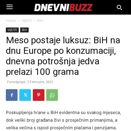
Home
VIJESTI
BiH
VIJESTI
BiH
Meso postaje luksuz: BiH na
dnu Europe po konzumaciji,
dnevna potrošnja jedva
prelazi 100 grama
Ponedjeljak, 3 Februara, 2025
Poskupljenja hrane u BiH evidentna su svakog mjeseca,
dok veliki broj građana živi s prosječnim primanjima, a
velika većina s ispod prosječnim plaćama i penzijama.