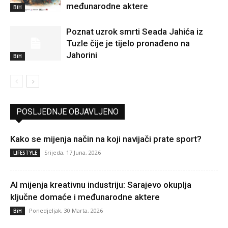
međunarodne aktere
BiH
Poznat uzrok smrti Seada Jahića iz
Tuzle čije je tijelo pronađeno na
Jahorini
BiH
POSLJEDNJE OBJAVLJENO
Kako se mijenja način na koji navijači prate sport?
Srijeda, 17 Juna, 2026
LIFESTYLE
AI mijenja kreativnu industriju: Sarajevo okuplja
ključne domaće i međunarodne aktere
Ponedjeljak, 30 Marta, 2026
BiH