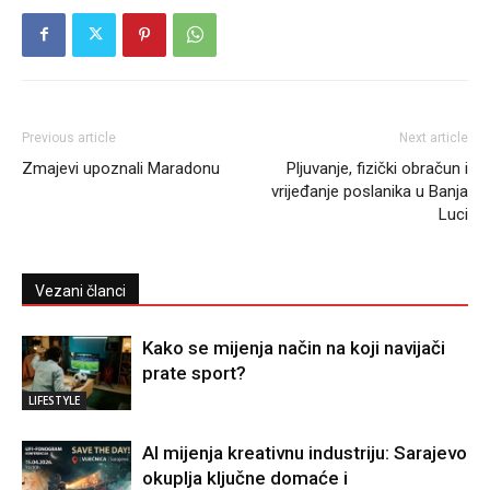
Previous article
Next article
Zmajevi upoznali Maradonu
Pljuvanje, fizički obračun i
vrijeđanje poslanika u Banja
Luci
Vezani članci
Kako se mijenja način na koji navijači
prate sport?
LIFESTYLE
AI mijenja kreativnu industriju: Sarajevo
okuplja ključne domaće i