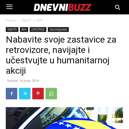
Home
VIJESTI
BiH
VIJESTI
BiH
LIFESTYLE
Zanimljivosti
Nabavite svoje zastavice za
retrovizore, navijajte i
učestvujte u humanitarnoj
akciji
Subota, 14 Juna, 2014