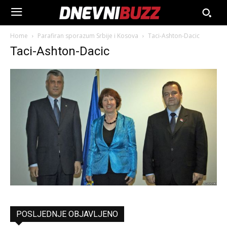
Home
Parafiran sporazum Srbije i Kosova
Taci-Ashton-Dacic
Taci-Ashton-Dacic
POSLJEDNJE OBJAVLJENO