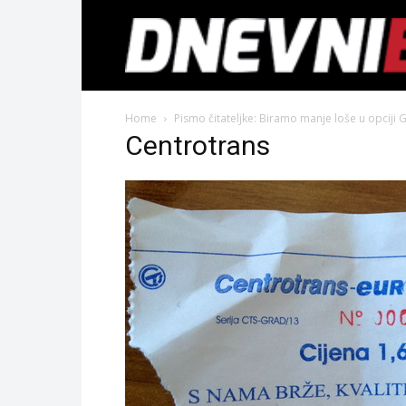
Home
Pismo čitateljke: Biramo manje loše u opciji 
Centrotrans