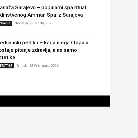
asaža Sarajevo – popularni spa ritual
edinstvenog Amman Spa iz Sarajeva
Nedjelja, 29 Marta, 2026
dravlje
edicinski pedikir – kada njega stopala
ostaje pitanje zdravlja, a ne samo
stetike
Srijeda, 18 Februara, 2026
IFESTYLE