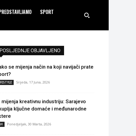
PREDSTAVLJAMO
SPORT
POSLJEDNJE OBJAVLJENO
ako se mijenja način na koji navijači prate
port?
Srijeda, 17 Juna, 2026
IFESTYLE
I mijenja kreativnu industriju: Sarajevo
kuplja ključne domaće i međunarodne
ktere
Ponedjeljak, 30 Marta, 2026
iH