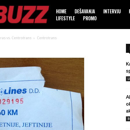
HOME
DEŠAVANJA
INTERVJU
LIFESTYLE
PROMO
Gras vs. Centrotrans
Centrotrans
K
s
L
A
o
a
B