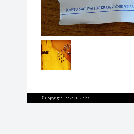
© Copyright DnevniBUZZ.ba