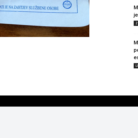
M
j
Z
M
p
e
L