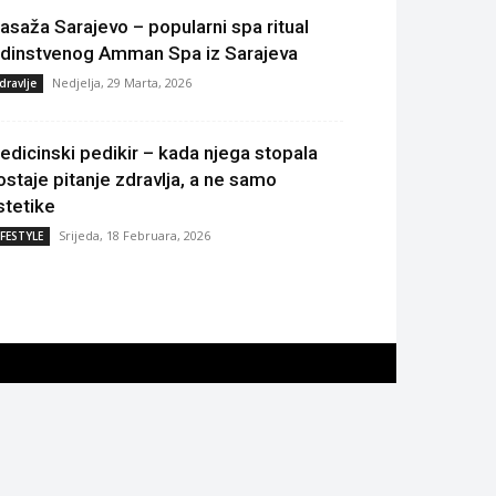
asaža Sarajevo – popularni spa ritual
edinstvenog Amman Spa iz Sarajeva
Nedjelja, 29 Marta, 2026
dravlje
edicinski pedikir – kada njega stopala
ostaje pitanje zdravlja, a ne samo
stetike
Srijeda, 18 Februara, 2026
IFESTYLE