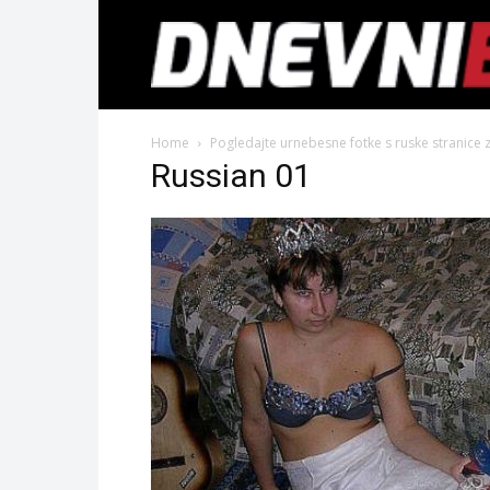
Home
Pogledajte urnebesne fotke s ruske stranice 
Russian 01