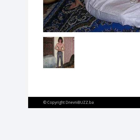
© Copyright DnevniBUZZ.ba