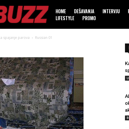
HOME
DEŠAVANJA
INTERVJU
LIFESTYLE
PROMO
za spajanje parova
Russian 01
K
s
L
A
o
a
B