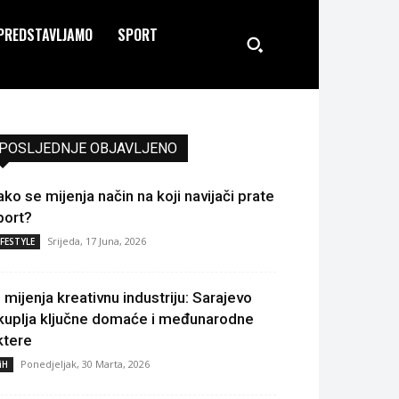
PREDSTAVLJAMO
SPORT
POSLJEDNJE OBJAVLJENO
ako se mijenja način na koji navijači prate
port?
Srijeda, 17 Juna, 2026
IFESTYLE
I mijenja kreativnu industriju: Sarajevo
kuplja ključne domaće i međunarodne
ktere
Ponedjeljak, 30 Marta, 2026
iH