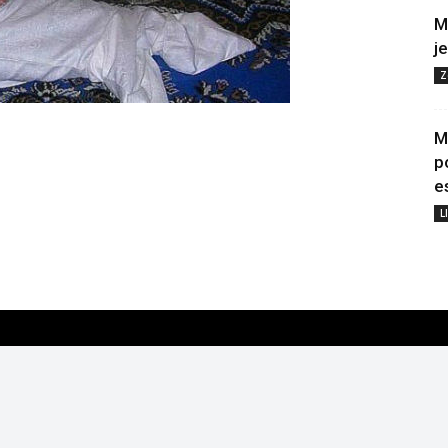
M
j
Z
M
p
e
L