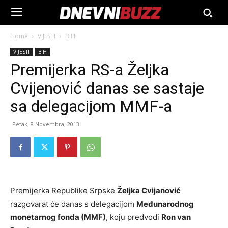
Home
VIJESTI
BiH
VIJESTI
BiH
Premijerka RS-a Željka
Cvijenović danas se sastaje
sa delegacijom MMF-a
Petak, 8 Novembra, 2013
Premijerka Republike Srpske
Željka Cvijanović
razgovarat će danas s delegacijom
Međunarodnog
monetarnog fonda (MMF)
, koju predvodi
Ron van