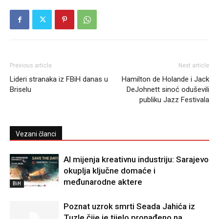
Previous article
Next article
Lideri stranaka iz FBiH danas u
Hamilton de Holande i Jack
Briselu
DeJohnett sinoć oduševili
publiku Jazz Festivala
Vezani članci
AI mijenja kreativnu industriju: Sarajevo
okuplja ključne domaće i
međunarodne aktere
BiH
Poznat uzrok smrti Seada Jahića iz
Tuzle čije je tijelo pronađeno na