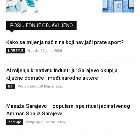
POSLJEDNJE OBJAVLJENO
Kako se mijenja način na koji navijači prate sport?
Srijeda, 17 Juna, 2026
LIFESTYLE
AI mijenja kreativnu industriju: Sarajevo okuplja
ključne domaće i međunarodne aktere
Ponedjeljak, 30 Marta, 2026
BiH
Masaža Sarajevo – popularni spa ritual jedinstvenog
Amman Spa iz Sarajeva
Nedjelja, 29 Marta, 2026
Zdravlje