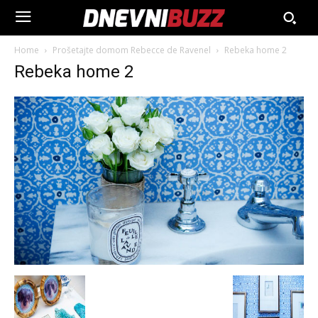
Home
Prošetajte domom Rebecce de Ravenel
Rebeka home 2
Rebeka home 2