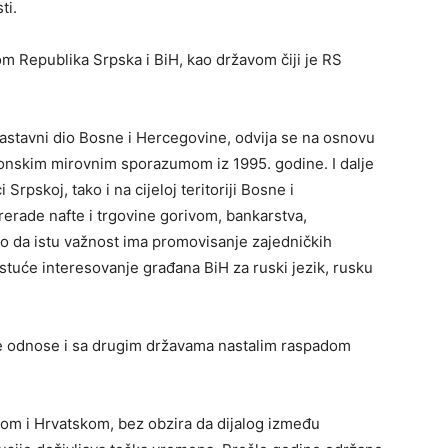
ti.
tom Republika Srpska i BiH, kao državom čiji je RS
astavni dio Bosne i Hercegovine, odvija se na osnovu
jtonskim mirovnim sporazumom iz 1995. godine. I dalje
Srpskoj, tako i na cijeloj teritoriji Bosne i
rerade nafte i trgovine gorivom, bankarstva,
o da istu važnost ima promovisanje zajedničkih
rastuće interesovanje građana BiH za ruski jezik, rusku
re odnose i sa drugim državama nastalim raspadom
jom i Hrvatskom, bez obzira da dijalog između