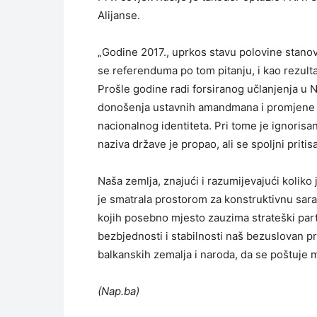
Alijanse.
„Godine 2017., uprkos stavu polovine stanov
se referenduma po tom pitanju, i kao rezultat
Prošle godine radi forsiranog učlanjenja u
donošenja ustavnih amandmana i promjene 
nacionalnog identiteta. Pri tome je ignoris
naziva države je propao, ali se spoljni pritis
Naša zemlja, znajući i razumijevajući koliko 
je smatrala prostorom za konstruktivnu sara
kojih posebno mjesto zauzima strateški part
bezbjednosti i stabilnosti naš bezuslovan pri
balkanskih zemalja i naroda, da se poštuje 
(Nap.ba)