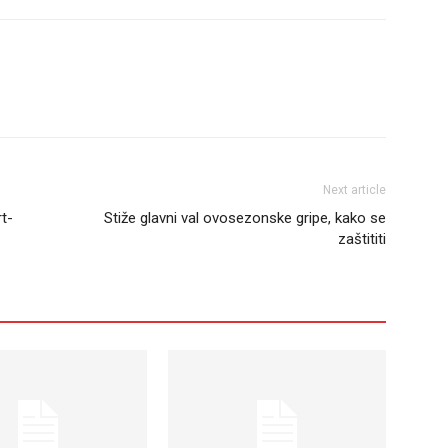
Next article
rt-
Stiže glavni val ovosezonske gripe, kako se
zaštititi