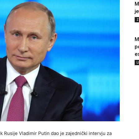
M
j
Z
M
p
e
L
k Rusije Vladimir Putin dao je zajednički intervju za