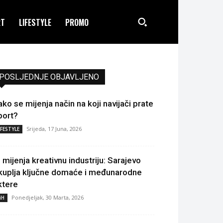
RT
LIFESTYLE
PROMO
POSLJEDNJE OBJAVLJENO
ako se mijenja način na koji navijači prate
port?
Srijeda, 17 Juna, 2026
IFESTYLE
I mijenja kreativnu industriju: Sarajevo
kuplja ključne domaće i međunarodne
ktere
Ponedjeljak, 30 Marta, 2026
iH