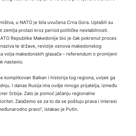
ništva, u NATO je bila uvučena Crna Gora. Uplašili su
 zemlja prolazi kroz period političke nestabilnosti.
 NATO Republike Makedonije bio je čak pokrenut proces
naziva te države, revizije osnova makedonskog
ana volja makedonskih glasača – referendum o promijeni
ak nastavio.
je komplikovan Balkan i historija tog regiona, uvijek ga
dnju. I danas Rusija ima ovdje mnogo prijatelja, između
ner Srbija. Zato je pomoć jačanju regionalne
oritet. Zalažemo se za to da se poštuju prava i interesi
međunarodno pravo“, istakao je Putin.