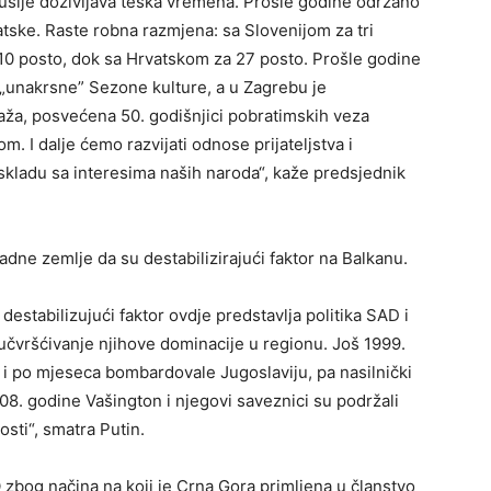
 Rusije doživljava teška vremena. Prošle godine održano
tske. Raste robna razmjena: sa Slovenijom za tri
 10 posto, dok sa Hrvatskom za 27 posto. Prošle godine
 „unakrsne” Sezone kulture, a u Zagrebu je
aža, posvećena 50. godišnjici pobratimskih veza
 I dalje ćemo razvijati odnose prijateljstva i
 skladu sa interesima naših naroda“, kaže predsjednik
adne zemlje da su destabilizirajući faktor na Balkanu.
 destabilizujući faktor ovdje predstavlja politika SAD i
čvršćivanje njihove dominacije u regionu. Još 1999.
 po mjeseca bombardovale Jugoslaviju, pa nasilnički
8. godine Vašington i njegovi saveznici su podržali
sti“, smatra Putin.
 zbog načina na koji je Crna Gora primljena u članstvo