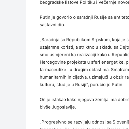
beogradske listove Politiku i Večernje novos
Putin je govorio o saradnji Rusije sa entite
sastavni dio.
„Saradnja sa Republikom Srpskom, koja je s
uzajamne koristi, a striktno u skladu sa De
smo usmjereni ka realizaciji kako u Republici 
Hercegovine projekata u sferi energetike, p
farmaceutike i u drugim oblastima. Smatram
humanitarnih inicijativa, uzimajući u obzir 
kulturu, studije u Rusiji“, poručio je Putin.
On je istakao kako njegova zemlja ima dob
bivše Jugoslavije.
„Progresivno se razvijaju odnosi sa Sloveni