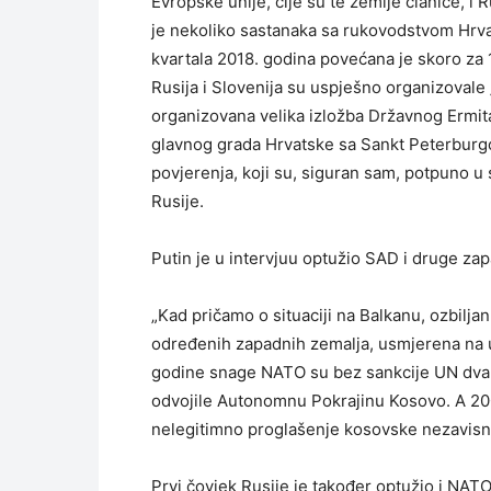
Evropske unije, čije su te zemlje članice, i
je nekoliko sastanaka sa rukovodstvom Hrva
kvartala 2018. godina povećana je skoro za
Rusija i Slovenija su uspješno organizovale
organizovana velika izložba Državnog Ermit
glavnog grada Hrvatske sa Sankt Peterburgom.
povjerenja, koji su, siguran sam, potpuno u
Rusije.
Putin je u intervjuu optužio SAD i druge zap
„Kad pričamo o situaciji na Balkanu, ozbiljan
određenih zapadnih zemalja, usmjerena na u
godine snage NATO su bez sankcije UN dva i
odvojile Autonomnu Pokrajinu Kosovo. A 200
nelegitimno proglašenje kosovske nezavisno
Prvi čovjek Rusije je također optužio i NATO