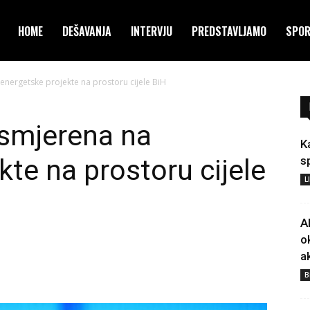
HOME
DEŠAVANJA
INTERVJU
PREDSTAVLJAMO
SPO
 energetske projekte na prostoru cijele BiH
 usmjerena na
K
kte na prostoru cijele
s
L
A
o
a
B