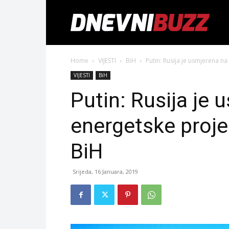
Home
VIJESTI
BiH
Putin: Rusija je usmjerena na
VIJESTI
BiH
Putin: Rusija je
energetske proje
BiH
Srijeda, 16 Januara, 2019