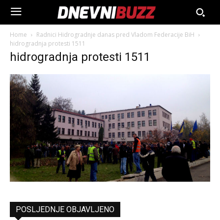
Home
Radnici Hidrogradnje danas pred Vladom Federacije BiH
hidrogradnja protesti 1511
hidrogradnja protesti 1511
POSLJEDNJE OBJAVLJENO