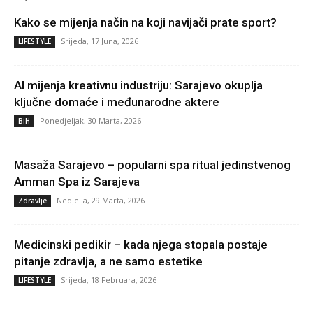
Kako se mijenja način na koji navijači prate sport?
Srijeda, 17 Juna, 2026
LIFESTYLE
AI mijenja kreativnu industriju: Sarajevo okuplja
ključne domaće i međunarodne aktere
Ponedjeljak, 30 Marta, 2026
BiH
Masaža Sarajevo – popularni spa ritual jedinstvenog
Amman Spa iz Sarajeva
Nedjelja, 29 Marta, 2026
Zdravlje
Medicinski pedikir – kada njega stopala postaje
pitanje zdravlja, a ne samo estetike
Srijeda, 18 Februara, 2026
LIFESTYLE