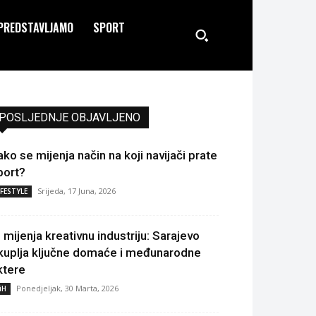
PREDSTAVLJAMO
SPORT
POSLJEDNJE OBJAVLJENO
ako se mijenja način na koji navijači prate
port?
Srijeda, 17 Juna, 2026
IFESTYLE
I mijenja kreativnu industriju: Sarajevo
kuplja ključne domaće i međunarodne
ktere
Ponedjeljak, 30 Marta, 2026
iH