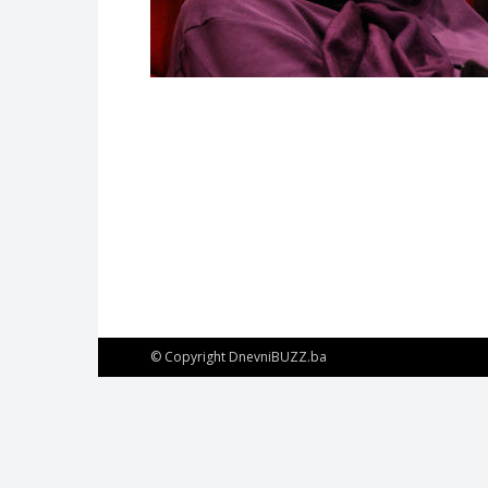
© Copyright DnevniBUZZ.ba