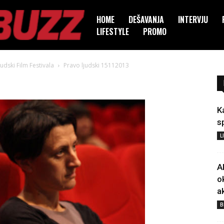
HOME
DEŠAVANJA
INTERVJU
LIFESTYLE
PROMO
dski Film Festivala
Pravo ljudski 15112013
3
K
s
L
A
o
a
B