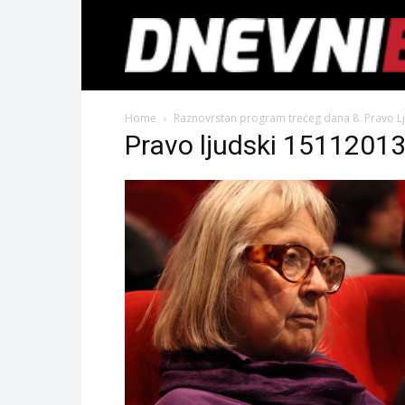
Home
Raznovrstan program trećeg dana 8. Pravo Lju
Pravo ljudski 1511201