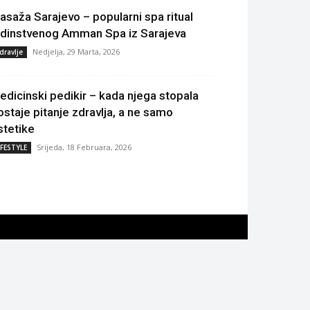
asaža Sarajevo – popularni spa ritual
edinstvenog Amman Spa iz Sarajeva
Nedjelja, 29 Marta, 2026
dravlje
edicinski pedikir – kada njega stopala
ostaje pitanje zdravlja, a ne samo
stetike
Srijeda, 18 Februara, 2026
IFESTYLE