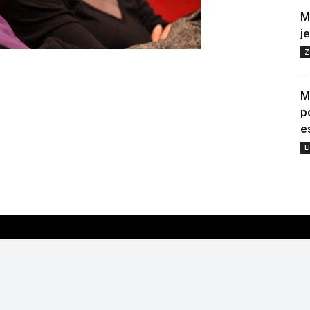
M
j
Z
M
p
e
L