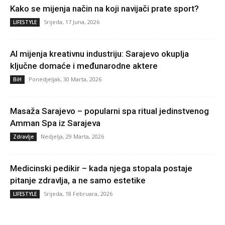
Kako se mijenja način na koji navijači prate sport?
Srijeda, 17 Juna, 2026
LIFESTYLE
AI mijenja kreativnu industriju: Sarajevo okuplja
ključne domaće i međunarodne aktere
Ponedjeljak, 30 Marta, 2026
BiH
Masaža Sarajevo – popularni spa ritual jedinstvenog
Amman Spa iz Sarajeva
Nedjelja, 29 Marta, 2026
Zdravlje
Medicinski pedikir – kada njega stopala postaje
pitanje zdravlja, a ne samo estetike
Srijeda, 18 Februara, 2026
LIFESTYLE