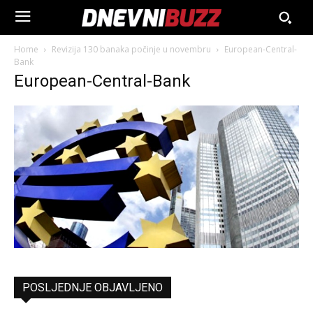
Home
Revizija 130 banaka počinje u novembru
European-Central-
Bank
European-Central-Bank
POSLJEDNJE OBJAVLJENO