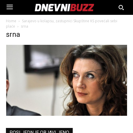
Home
Sarajevo u kolapsu, zastupnici Skupštine KS povećali sebi
plaće
srna
srna
POSLJEDNJE OBJAVLJENO