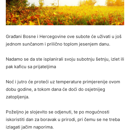
Građani Bosne i Hercegovine ove subote će uživati u još
jednom sunčanom i prilično toplom jesenjem danu.
Nadamo se da ste isplanirali svoju subotnju šetnju, izlet ili
pak kaficu sa prijateljima
Noć i jutro će proteći uz temperature primjerenije ovom
dobu godine, a tokom dana će doći do osjetnijeg
zatopljenja.
Poželjno je slojevito se odjenuti, te po mogućnosti
iskoristiti dan za boravak u prirodi, pri čemu se ne treba
izlagati jačim naporima.