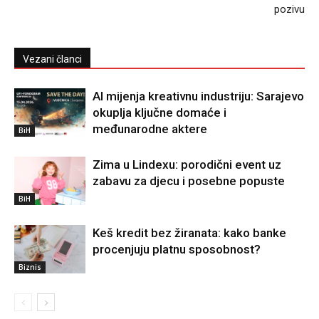
pozivu
Vezani članci
AI mijenja kreativnu industriju: Sarajevo
okuplja ključne domaće i
međunarodne aktere
BiH
Zima u Lindexu: porodični event uz
zabavu za djecu i posebne popuste
BiH
Keš kredit bez žiranata: kako banke
procenjuju platnu sposobnost?
Biznis