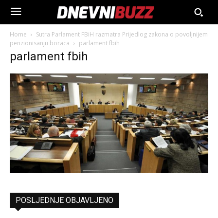
Home
Sutra Parlament FBiH razmatra Prijedlog zakona o povoljnijem
penzionisanju boraca
parlament fbih
parlament fbih
POSLJEDNJE OBJAVLJENO