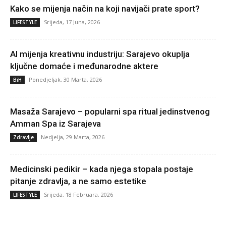
Kako se mijenja način na koji navijači prate sport?
Srijeda, 17 Juna, 2026
LIFESTYLE
AI mijenja kreativnu industriju: Sarajevo okuplja
ključne domaće i međunarodne aktere
Ponedjeljak, 30 Marta, 2026
BiH
Masaža Sarajevo – popularni spa ritual jedinstvenog
Amman Spa iz Sarajeva
Nedjelja, 29 Marta, 2026
Zdravlje
Medicinski pedikir – kada njega stopala postaje
pitanje zdravlja, a ne samo estetike
Srijeda, 18 Februara, 2026
LIFESTYLE