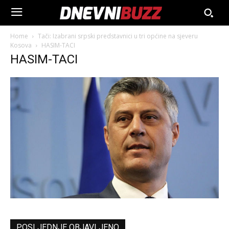
Home
Tači: Izabrani srpski predstavnici u tri općine na sjeveru
Kosova
HASIM-TACI
HASIM-TACI
POSLJEDNJE OBJAVLJENO