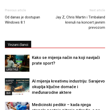
Previous article
Next article
Od danas je dostupan
Jay Z, Chris Martin i Timbaland
Windows 8.1
krenuli na koncert javnim
prevozom
Vezani članci
Kako se mijenja način na koji navijači
prate sport?
LIFESTYLE
AI mijenja kreativnu industriju: Sarajevo
okuplja ključne domaće i
međunarodne aktere
BiH
Medicinski pedikir – kada njega