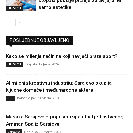
stopala postaje pitanje zdravlja, a ne
samo estetike
LIFESTYLE
POSLJEDNJE OBJAVLJENO
Kako se mijenja način na koji navijači prate sport?
Srijeda, 17 Juna, 2026
LIFESTYLE
AI mijenja kreativnu industriju: Sarajevo okuplja
ključne domaće i međunarodne aktere
Ponedjeljak, 30 Marta, 2026
BiH
Masaža Sarajevo – popularni spa ritual jedinstvenog
Amman Spa iz Sarajeva
Nedjelja, 29 Marta, 2026
Zdravlje