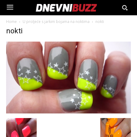
Home
U proljeće s jarkim bojama na noktima
nokti
nokti