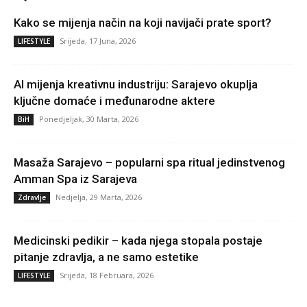
Kako se mijenja način na koji navijači prate sport?
Srijeda, 17 Juna, 2026
LIFESTYLE
AI mijenja kreativnu industriju: Sarajevo okuplja
ključne domaće i međunarodne aktere
Ponedjeljak, 30 Marta, 2026
BiH
Masaža Sarajevo – popularni spa ritual jedinstvenog
Amman Spa iz Sarajeva
Nedjelja, 29 Marta, 2026
Zdravlje
Medicinski pedikir – kada njega stopala postaje
pitanje zdravlja, a ne samo estetike
Srijeda, 18 Februara, 2026
LIFESTYLE