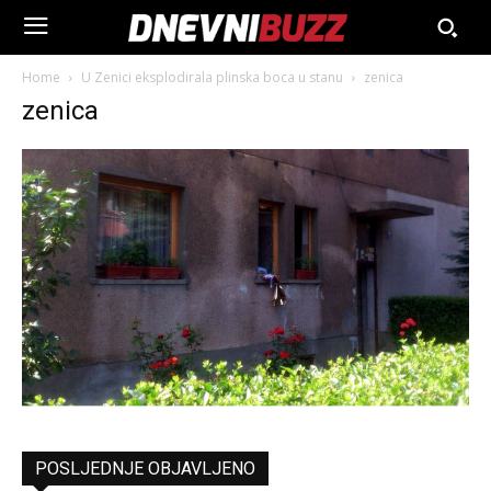
Home
U Zenici eksplodirala plinska boca u stanu
zenica
zenica
POSLJEDNJE OBJAVLJENO