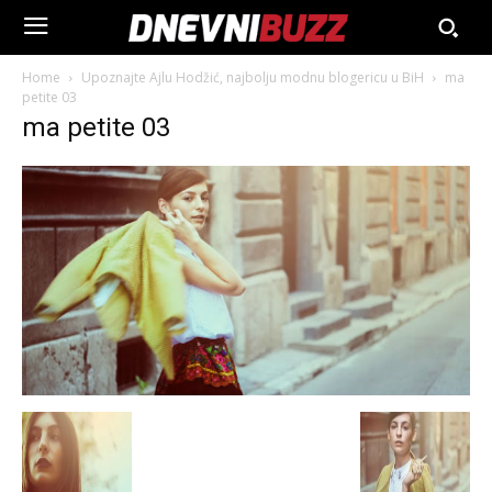
Home
Upoznajte Ajlu Hodžić, najbolju modnu blogericu u BiH
ma
petite 03
ma petite 03