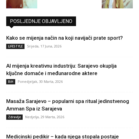
POSLJEDNJE OBJAVLJENO
Kako se mijenja način na koji navijači prate sport?
Srijeda, 17 Juna, 2026
LIFESTYLE
AI mijenja kreativnu industriju: Sarajevo okuplja
ključne domaće i međunarodne aktere
Ponedjeljak, 30 Marta, 2026
BiH
Masaža Sarajevo – popularni spa ritual jedinstvenog
Amman Spa iz Sarajeva
Nedjelja, 29 Marta, 2026
Zdravlje
Medicinski pedikir – kada njega stopala postaje