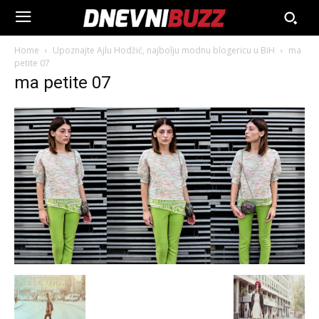
Home
Upoznajte Ajlu Hodžić, najbolju modnu blogericu u BiH
ma
petite 07
ma petite 07