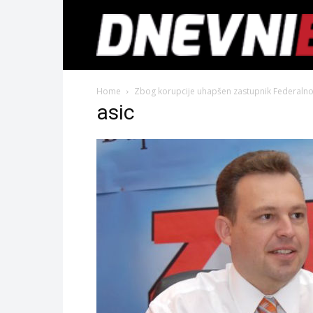
Home
Zbog korupcije uhapšen zastupnik Federalno
asic