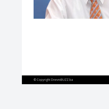
© Copyright DnevniBUZZ.ba