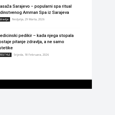
asaža Sarajevo – popularni spa ritual
edinstvenog Amman Spa iz Sarajeva
Nedjelja, 29 Marta, 2026
dravlje
edicinski pedikir – kada njega stopala
ostaje pitanje zdravlja, a ne samo
stetike
Srijeda, 18 Februara, 2026
IFESTYLE