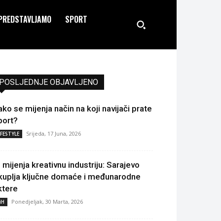
PREDSTAVLJAMO
SPORT
POSLJEDNJE OBJAVLJENO
ako se mijenja način na koji navijači prate
port?
Srijeda, 17 Juna, 2026
IFESTYLE
I mijenja kreativnu industriju: Sarajevo
kuplja ključne domaće i međunarodne
ktere
Ponedjeljak, 30 Marta, 2026
iH