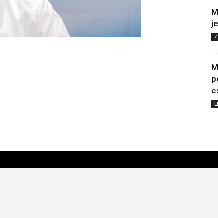
M
j
Z
M
p
e
L