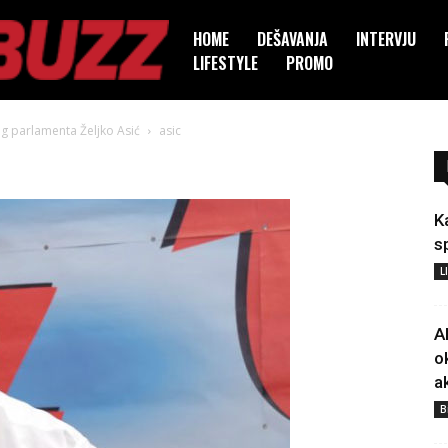
HOME
DEŠAVANJA
INTERVJU
LIFESTYLE
PROMO
g parlamenta Željko Asić
asic
K
s
L
A
o
a
B