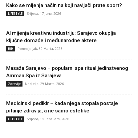
Kako se mijenja način na koji navijači prate sport?
Srijeda, 17 Juna, 2026
LIFESTYLE
AI mijenja kreativnu industriju: Sarajevo okuplja
ključne domaće i međunarodne aktere
Ponedjeljak, 30 Marta, 2026
BiH
Masaža Sarajevo – popularni spa ritual jedinstvenog
Amman Spa iz Sarajeva
Nedjelja, 29 Marta, 2026
Zdravlje
Medicinski pedikir – kada njega stopala postaje
pitanje zdravlja, a ne samo estetike
Srijeda, 18 Februara, 2026
LIFESTYLE