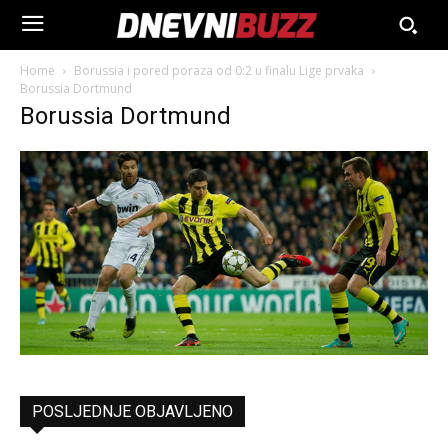
Home
Borussia i pored poraza od 0:2 u finalu Lige prvaka
Borussia Dortmund
Borussia Dortmund
POSLJEDNJE OBJAVLJENO