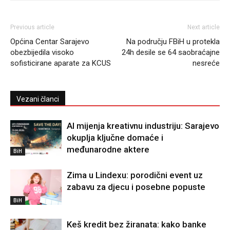
Previous article
Next article
Općina Centar Sarajevo
Na području FBiH u protekla
obezbijedila visoko
24h desile se 64 saobraćajne
sofisticirane aparate za KCUS
nesreće
Vezani članci
AI mijenja kreativnu industriju: Sarajevo
okuplja ključne domaće i
međunarodne aktere
BiH
Zima u Lindexu: porodični event uz
zabavu za djecu i posebne popuste
BiH
Keš kredit bez žiranata: kako banke