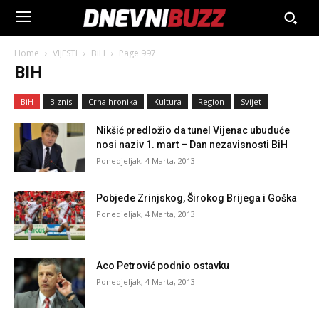
Home
VIJESTI
BiH
Page 997
BIH
BiH
Biznis
Crna hronika
Kultura
Region
Svijet
Nikšić predložio da tunel Vijenac ubuduće
nosi naziv 1. mart – Dan nezavisnosti BiH
Ponedjeljak, 4 Marta, 2013
Pobjede Zrinjskog, Širokog Brijega i Goška
Ponedjeljak, 4 Marta, 2013
Aco Petrović podnio ostavku
Ponedjeljak, 4 Marta, 2013