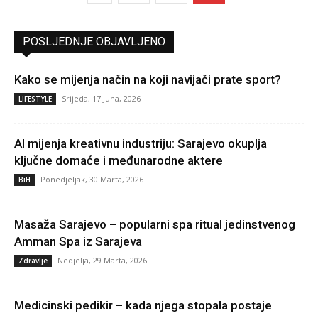
POSLJEDNJE OBJAVLJENO
Kako se mijenja način na koji navijači prate sport?
Srijeda, 17 Juna, 2026
LIFESTYLE
AI mijenja kreativnu industriju: Sarajevo okuplja
ključne domaće i međunarodne aktere
Ponedjeljak, 30 Marta, 2026
BiH
Masaža Sarajevo – popularni spa ritual jedinstvenog
Amman Spa iz Sarajeva
Nedjelja, 29 Marta, 2026
Zdravlje
Medicinski pedikir – kada njega stopala postaje