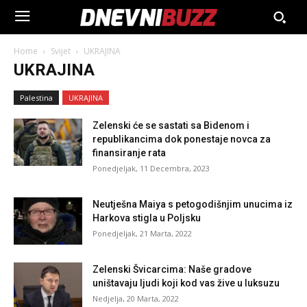
Home
Svijet
UKRAJINA
UKRAJINA
Palestina
UKRAJINA
Zelenski će se sastati sa Bidenom i
republikancima dok ponestaje novca za
finansiranje rata
Ponedjeljak, 11 Decembra, 2023
Neutješna Maiya s petogodišnjim unucima iz
Harkova stigla u Poljsku
Ponedjeljak, 21 Marta, 2022
Zelenski Švicarcima: Naše gradove
uništavaju ljudi koji kod vas žive u luksuzu
Nedjelja, 20 Marta, 2022