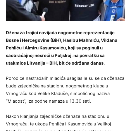
Dženaza trojici navijača nogometne reprezentacije
Bosne i Hercegovine (BiH), Hasibu Mahmiću, Vildanu
Pehliću i Almiru Kasumoviću, koji su poginuli u
saobraćajnoj nesreći u Poljskoj, na povratku sa
utakmice Litvanija – BiH, bit će održana danas.
Porodice nastradalih mladića usaglasile su se da dženaza
bude zajednička na stadionu nogometnog kluba u
Vrnograču kod Velike Kladuše, simboličnog naziva
“Mladost“, iza podne namaza u 13.30 sati.
Nakon klanjanja zajedničke dženaze na stadionu u
Vrnograču, te ukopa Pehlića i Kasumovića u Velikoj