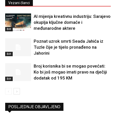
Vezani članci
AI mijenja kreativnu industriju: Sarajevo
okuplja ključne domaće i
međunarodne aktere
BiH
Poznat uzrok smrti Seada Jahića iz
Tuzle čije je tijelo pronađeno na
Jahorini
BiH
Broj korisnika bi se mogao povećati:
Ko bi još mogao imati pravo na dječiji
dodatak od 195 KM
BiH
POSLJEDNJE OBJAVLJENO