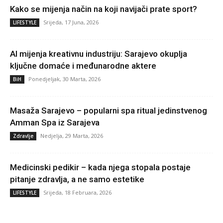
Kako se mijenja način na koji navijači prate sport?
Srijeda, 17 Juna, 2026
LIFESTYLE
AI mijenja kreativnu industriju: Sarajevo okuplja
ključne domaće i međunarodne aktere
Ponedjeljak, 30 Marta, 2026
BiH
Masaža Sarajevo – popularni spa ritual jedinstvenog
Amman Spa iz Sarajeva
Nedjelja, 29 Marta, 2026
Zdravlje
Medicinski pedikir – kada njega stopala postaje
pitanje zdravlja, a ne samo estetike
Srijeda, 18 Februara, 2026
LIFESTYLE