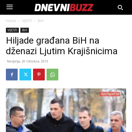
Home
VIJESTI
BiH
VIJESTI
BiH
Hiljade građana BiH na
dženazi Ljutim Krajišnicima
Nedjelja, 20 Oktobra, 2013