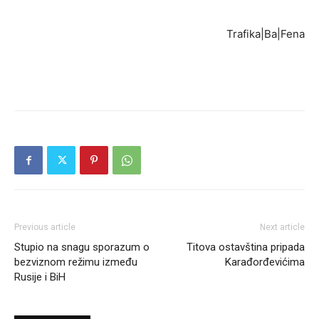
Trafika|Ba|Fena
Previous article
Next article
Stupio na snagu sporazum o
Titova ostavština pripada
bezviznom režimu između
Karađorđevićima
Rusije i BiH