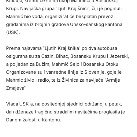
Kladuši, krenut će se na ukop Mahmića u Bosanskoj
Krupi. Navijačka grupa “Ljuti Krajišnici”, čiji je poginuli
Mahmić bio vođa, organizirat će besplatan prevoz
građanima iz brojnih gradova Unsko-sanskog kantona
(USK).
Prema najavama “Ljutih Krajišnika“ po dva autobusa
osigurana su za Cazin, Bihać, Bosansku Krupu i Jezerski,
a po jedan za Bužim, Mahmić Selo i Bosansku Otoku.
Organizovane su i vanredne linije iz Slovenije, gdje je
Mahmić živio i radio, te iz Živinica za navijače “Armije
Zmajeva“.
Vlada USK-a, na posljednjoj sjednici održanoj u petak,
dan dženaze tragično stradalim navijačima proglasila je
Danom žalosti u Kantonu.