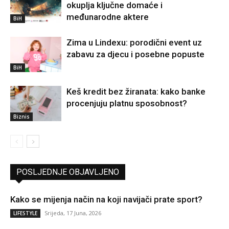
okuplja ključne domaće i
međunarodne aktere
BiH
Zima u Lindexu: porodični event uz
zabavu za djecu i posebne popuste
BiH
Keš kredit bez žiranata: kako banke
procenjuju platnu sposobnost?
Biznis
POSLJEDNJE OBJAVLJENO
Kako se mijenja način na koji navijači prate sport?
Srijeda, 17 Juna, 2026
LIFESTYLE