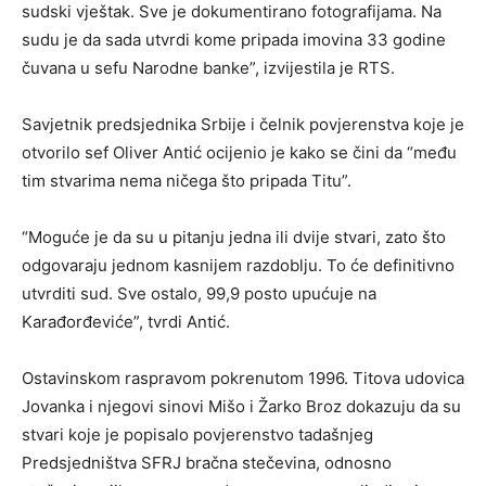
sudski vještak. Sve je dokumentirano fotografijama. Na
sudu je da sada utvrdi kome pripada imovina 33 godine
čuvana u sefu Narodne banke”, izvijestila je RTS.
Savjetnik predsjednika Srbije i čelnik povjerenstva koje je
otvorilo sef Oliver Antić ocijenio je kako se čini da “među
tim stvarima nema ničega što pripada Titu”.
“Moguće je da su u pitanju jedna ili dvije stvari, zato što
odgovaraju jednom kasnijem razdoblju. To će definitivno
utvrditi sud. Sve ostalo, 99,9 posto upućuje na
Karađorđeviće”, tvrdi Antić.
Ostavinskom raspravom pokrenutom 1996. Titova udovica
Jovanka i njegovi sinovi Mišo i Žarko Broz dokazuju da su
stvari koje je popisalo povjerenstvo tadašnjeg
Predsjedništva SFRJ bračna stečevina, odnosno