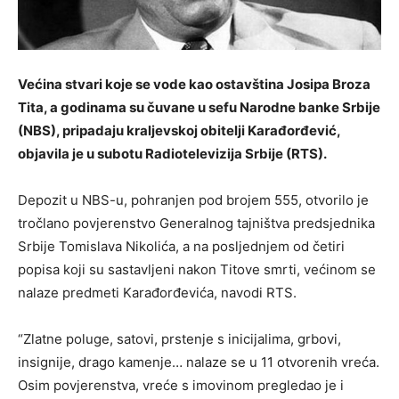
Većina stvari koje se vode kao ostavština Josipa Broza
Tita, a godinama su čuvane u sefu Narodne banke Srbije
(NBS), pripadaju kraljevskoj obitelji Karađorđević,
objavila je u subotu Radiotelevizija Srbije (RTS).
Depozit u NBS-u, pohranjen pod brojem 555, otvorilo je
tročlano povjerenstvo Generalnog tajništva predsjednika
Srbije Tomislava Nikolića, a na posljednjem od četiri
popisa koji su sastavljeni nakon Titove smrti, većinom se
nalaze predmeti Karađorđevića, navodi RTS.
“Zlatne poluge, satovi, prstenje s inicijalima, grbovi,
insignije, drago kamenje… nalaze se u 11 otvorenih vreća.
Osim povjerenstva, vreće s imovinom pregledao je i