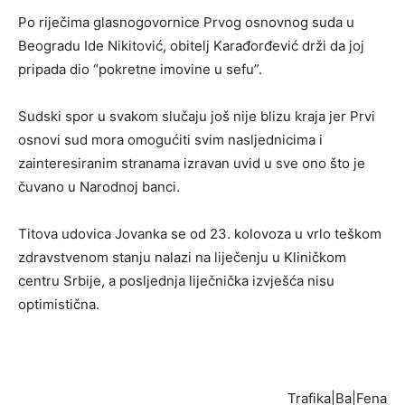
Po riječima glasnogovornice Prvog osnovnog suda u
Beogradu Ide Nikitović, obitelj Karađorđević drži da joj
pripada dio “pokretne imovine u sefu”.
Sudski spor u svakom slučaju još nije blizu kraja jer Prvi
osnovi sud mora omogućiti svim nasljednicima i
zainteresiranim stranama izravan uvid u sve ono što je
čuvano u Narodnoj banci.
Titova udovica Jovanka se od 23. kolovoza u vrlo teškom
zdravstvenom stanju nalazi na liječenju u Kliničkom
centru Srbije, a posljednja liječnička izvješća nisu
optimistična.
Trafika|Ba|Fena