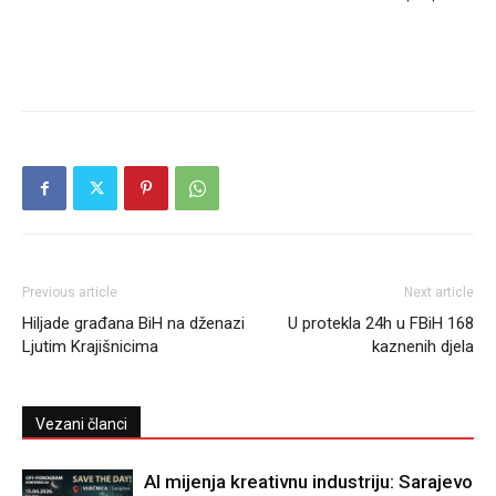
Previous article
Next article
Hiljade građana BiH na dženazi
U protekla 24h u FBiH 168
Ljutim Krajišnicima
kaznenih djela
Vezani članci
AI mijenja kreativnu industriju: Sarajevo