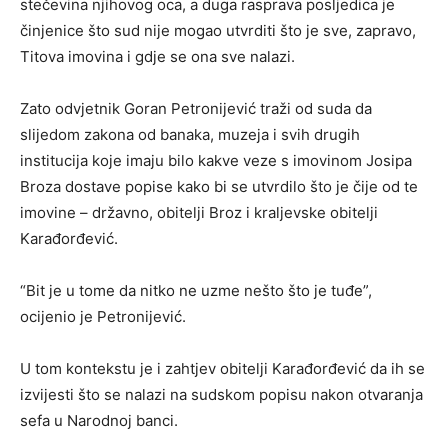
stečevina njihovog oca, a duga rasprava posljedica je
činjenice što sud nije mogao utvrditi što je sve, zapravo,
Titova imovina i gdje se ona sve nalazi.
Zato odvjetnik Goran Petronijević traži od suda da
slijedom zakona od banaka, muzeja i svih drugih
institucija koje imaju bilo kakve veze s imovinom Josipa
Broza dostave popise kako bi se utvrdilo što je čije od te
imovine – državno, obitelji Broz i kraljevske obitelji
Karađorđević.
“Bit je u tome da nitko ne uzme nešto što je tuđe”,
ocijenio je Petronijević.
U tom kontekstu je i zahtjev obitelji Karađorđević da ih se
izvijesti što se nalazi na sudskom popisu nakon otvaranja
sefa u Narodnoj banci.