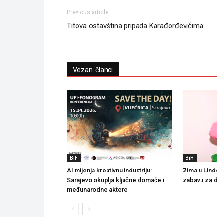
Previous article
Titova ostavština pripada Karađorđevićima
Vezani članci
BiH
BiH
AI mijenja kreativnu industriju:
Zima u Lind
Sarajevo okuplja ključne domaće i
zabavu za 
međunarodne aktere