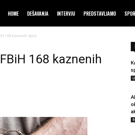
HOME
DEŠAVANJA
INTERVJU
PREDSTAVLJAMO
SPO
iH 168 kaznenih djela
 FBiH 168 kaznenih
K
s
L
A
o
a
B