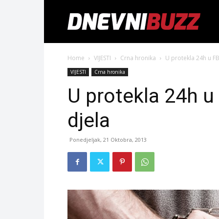
Home
VIJESTI
Crna hronika
U protekla 24h u FB
VIJESTI
Crna hronika
U protekla 24h u
djela
Ponedjeljak, 21 Oktobra, 2013