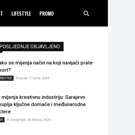
RT
LIFESTYLE
PROMO
POSLJEDNJE OBJAVLJENO
ako se mijenja način na koji navijači prate
port?
Srijeda, 17 Juna, 2026
IFESTYLE
I mijenja kreativnu industriju: Sarajevo
kuplja ključne domaće i međunarodne
ktere
Ponedjeljak, 30 Marta, 2026
iH