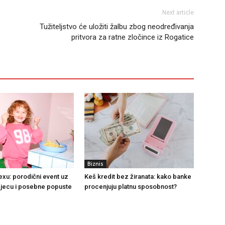
Next article
Tužiteljstvo će uložiti žalbu zbog neodređivanja
pritvora za ratne zločince iz Rogatice
Biznis
exu: porodični event uz
Keš kredit bez žiranata: kako banke
djecu i posebne popuste
procenjuju platnu sposobnost?