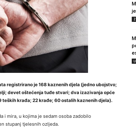
M
j
Z
M
p
e
L
ta registrirano je 168 kaznenih djela (jedno ubojstvo;
lji; devet oštećenja tuđe stvari; dva izazivanja opće
 teških krađa; 22 krađe; 60 ostalih kaznenih djela).
a i mira, u kojima je sedam osoba zadobilo
en stupanj tjelesnih ozljeda.