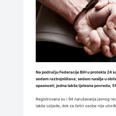
Na području Federacije BiH u protekla 24 sa
sedam razbojništava; sedam nasilja u obite
opasnosti; jedna lakša tjelesna povreda; 59
Registrovana su i 94 narušavanja javnog red
lakše ozljede, dok za četiri osobe nije utvrđ