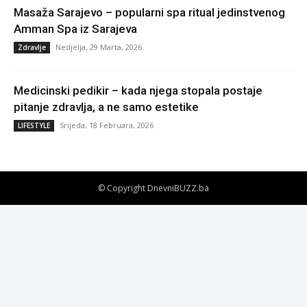
Masaža Sarajevo – popularni spa ritual jedinstvenog
Amman Spa iz Sarajeva
Nedjelja, 29 Marta, 2026
Zdravlje
Medicinski pedikir – kada njega stopala postaje
pitanje zdravlja, a ne samo estetike
Srijeda, 18 Februara, 2026
LIFESTYLE
© Copyright DnevniBUZZ.ba