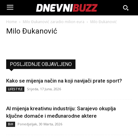
Home
Milo Đukanović zaradio milion eura
Milo Đukanović
Milo Đukanović
POSLJEDNJE OBJAVLJENO
Kako se mijenja način na koji navijači prate sport?
Srijeda, 17 Juna, 2026
LIFESTYLE
AI mijenja kreativnu industriju: Sarajevo okuplja
ključne domaće i međunarodne aktere
Ponedjeljak, 30 Marta, 2026
BiH