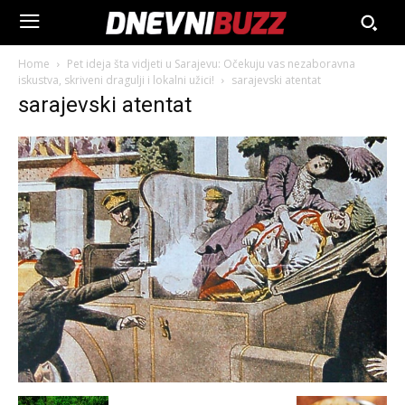
Home
Pet ideja šta vidjeti u Sarajevu: Očekuju vas nezaboravna
iskustva, skriveni dragulji i lokalni užici!
sarajevski atentat
sarajevski atentat