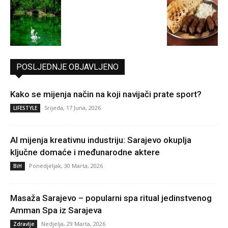
POSLJEDNJE OBJAVLJENO
Kako se mijenja način na koji navijači prate sport?
Srijeda, 17 Juna, 2026
LIFESTYLE
AI mijenja kreativnu industriju: Sarajevo okuplja
ključne domaće i međunarodne aktere
Ponedjeljak, 30 Marta, 2026
BiH
Masaža Sarajevo – popularni spa ritual jedinstvenog
Amman Spa iz Sarajeva
Nedjelja, 29 Marta, 2026
Zdravlje