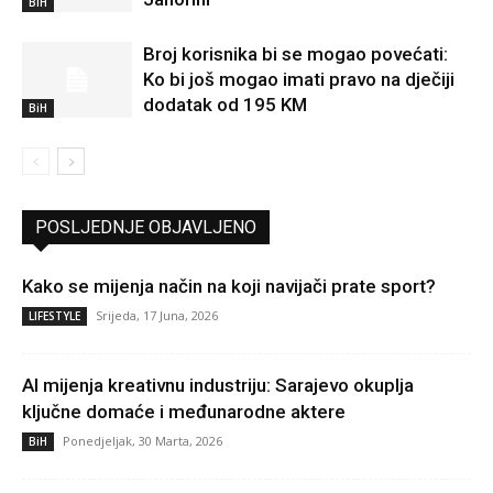
BiH
Broj korisnika bi se mogao povećati:
Ko bi još mogao imati pravo na dječiji
dodatak od 195 KM
BiH
POSLJEDNJE OBJAVLJENO
Kako se mijenja način na koji navijači prate sport?
Srijeda, 17 Juna, 2026
LIFESTYLE
AI mijenja kreativnu industriju: Sarajevo okuplja
ključne domaće i međunarodne aktere
Ponedjeljak, 30 Marta, 2026
BiH