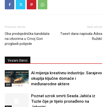
Previous article
Next article
Oba predsjednička kandidata
Tweet dana napisala Adisa
na izborima u Crnoj Gori
Ruždić
proglasili pobjede
Vezani članci
AI mijenja kreativnu industriju: Sarajevo
okuplja ključne domaće i
međunarodne aktere
BiH
Poznat uzrok smrti Seada Jahića iz
Tuzle čije je tijelo pronađeno na
Jahorini