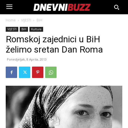
Home
VIJESTI
BiH
VIJESTI
BiH
Kultura
Romskoj zajednici u BiH
želimo sretan Dan Roma
Ponedjeljak, 8 Aprila, 2013