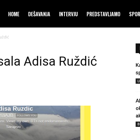
HOME
DEŠAVANJA
INTERVJU
PREDSTAVLJAMO
SPO
uždić
ala Adisa Ruždić
K
s
L
A
o
a
B