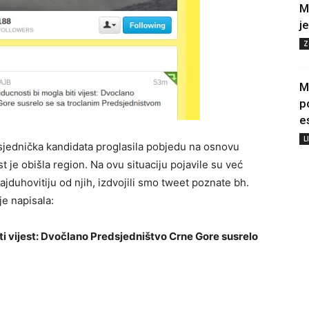
M
j
Z
M
p
e
L
sjednička kandidata proglasila pobjedu na osnovu
st je obišla region. Na ovu situaciju pojavile su već
jduhovitiju od njih, izdvojili smo tweet poznate bh.
e napisala:
i vijest: Dvočlano Predsjedništvo Crne Gore susrelo