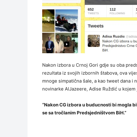
Nakon izbora u Crnoj Gori gdje su oba pred
rezultata iz svojih izbornih štabova, ova vije
mnoge simpatična šale, a kao tweet dana i na
novinarke AlJazeere, Adise Ruždić u kojem j
“Nakon CG izbora u buducnosti bi mogla bit
se sa tročlanim Predsjedništvom BiH.”