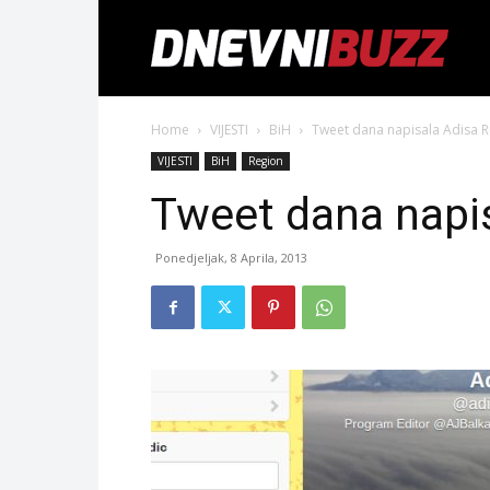
Home
VIJESTI
BiH
Tweet dana napisala Adisa R
VIJESTI
BiH
Region
Tweet dana napis
Ponedjeljak, 8 Aprila, 2013