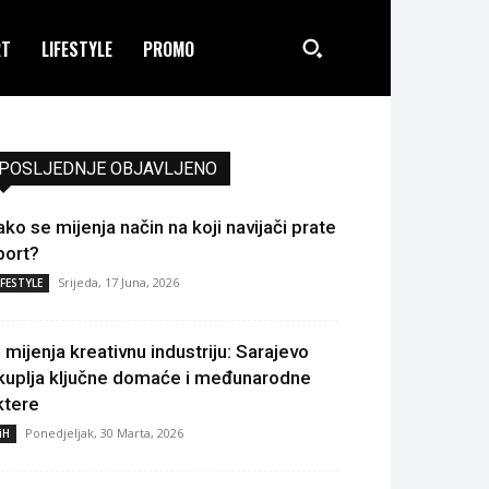
RT
LIFESTYLE
PROMO
POSLJEDNJE OBJAVLJENO
ako se mijenja način na koji navijači prate
port?
Srijeda, 17 Juna, 2026
IFESTYLE
I mijenja kreativnu industriju: Sarajevo
kuplja ključne domaće i međunarodne
ktere
Ponedjeljak, 30 Marta, 2026
iH