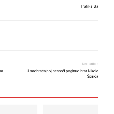
Trafika|Ba
Next article
ma
U saobraćajnoj nesreći poginuo brat Nikole
Špirića