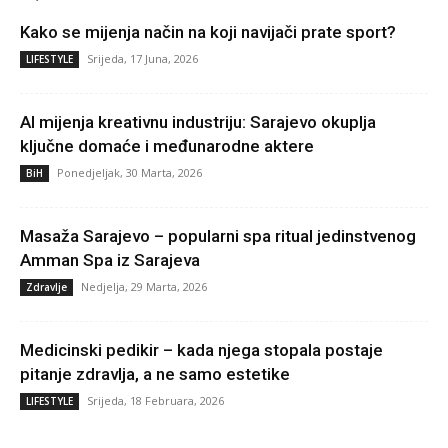
Kako se mijenja način na koji navijači prate sport?
Srijeda, 17 Juna, 2026
LIFESTYLE
AI mijenja kreativnu industriju: Sarajevo okuplja
ključne domaće i međunarodne aktere
Ponedjeljak, 30 Marta, 2026
BiH
Masaža Sarajevo – popularni spa ritual jedinstvenog
Amman Spa iz Sarajeva
Nedjelja, 29 Marta, 2026
Zdravlje
Medicinski pedikir – kada njega stopala postaje
pitanje zdravlja, a ne samo estetike
Srijeda, 18 Februara, 2026
LIFESTYLE