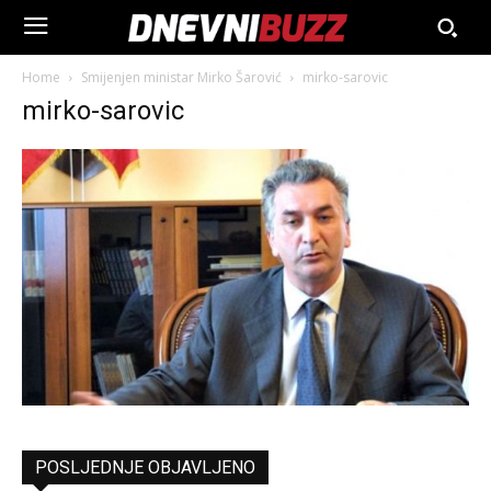
Home
Smijenjen ministar Mirko Šarović
mirko-sarovic
mirko-sarovic
POSLJEDNJE OBJAVLJENO