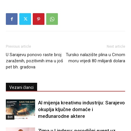
Previous article
Next article
U Sarajevu ponovo raste broj
Tursko nalazište plina u Crnom
zaraženih, pozitivnih ima u još
moru vrijedi 80 milijardi dolara
pet bh. gradova
Vezani članci
AI mijenja kreativnu industriju: Sarajevo
okuplja ključne domaće i
međunarodne aktere
BiH
Zima u Lindexu: porodični event uz