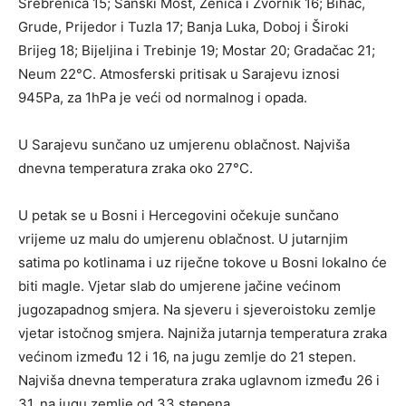
Srebrenica 15; Sanski Most, Zenica i Zvornik 16; Bihać,
Grude, Prijedor i Tuzla 17; Banja Luka, Doboj i Široki
Brijeg 18; Bijeljina i Trebinje 19; Mostar 20; Gradačac 21;
Neum 22°C. Atmosferski pritisak u Sarajevu iznosi
945Pa, za 1hPa je veći od normalnog i opada.
U Sarajevu sunčano uz umjerenu oblačnost. Najviša
dnevna temperatura zraka oko 27°C.
U petak se u Bosni i Hercegovini očekuje sunčano
vrijeme uz malu do umjerenu oblačnost. U jutarnjim
satima po kotlinama i uz riječne tokove u Bosni lokalno će
biti magle. Vjetar slab do umjerene jačine većinom
jugozapadnog smjera. Na sjeveru i sjeveroistoku zemlje
vjetar istočnog smjera. Najniža jutarnja temperatura zraka
većinom između 12 i 16, na jugu zemlje do 21 stepen.
Najviša dnevna temperatura zraka uglavnom između 26 i
31, na jugu zemlje od 33 stepena.