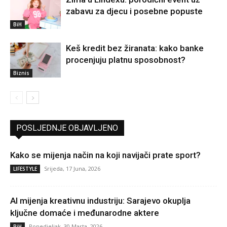
zabavu za djecu i posebne popuste
BiH
Keš kredit bez žiranata: kako banke
procenjuju platnu sposobnost?
Biznis
POSLJEDNJE OBJAVLJENO
Kako se mijenja način na koji navijači prate sport?
Srijeda, 17 Juna, 2026
LIFESTYLE
AI mijenja kreativnu industriju: Sarajevo okuplja
ključne domaće i međunarodne aktere
Ponedjeljak, 30 Marta, 2026
BiH