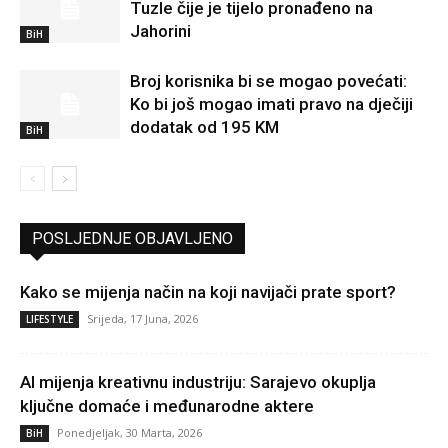
Tuzle čije je tijelo pronađeno na
Jahorini
BiH
Broj korisnika bi se mogao povećati:
Ko bi još mogao imati pravo na dječiji
dodatak od 195 KM
BiH
POSLJEDNJE OBJAVLJENO
Kako se mijenja način na koji navijači prate sport?
Srijeda, 17 Juna, 2026
LIFESTYLE
AI mijenja kreativnu industriju: Sarajevo okuplja
ključne domaće i međunarodne aktere
Ponedjeljak, 30 Marta, 2026
BiH