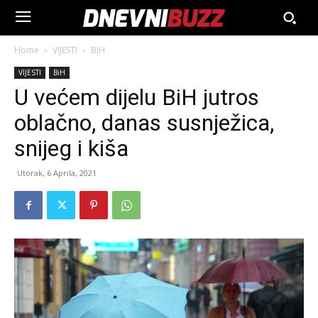
Home
VIJESTI
BiH
VIJESTI
BiH
U većem dijelu BiH jutros
oblačno, danas susnježica,
snijeg i kiša
Utorak, 6 Aprila, 2021