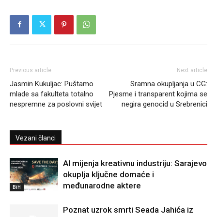
Previous article
Next article
Jasmin Kukuljac: Puštamo
Sramna okupljanja u CG:
mlade sa fakulteta totalno
Pjesme i transparent kojima se
nespremne za poslovni svijet
negira genocid u Srebrenici
Vezani članci
AI mijenja kreativnu industriju: Sarajevo
okuplja ključne domaće i
međunarodne aktere
BiH
Poznat uzrok smrti Seada Jahića iz