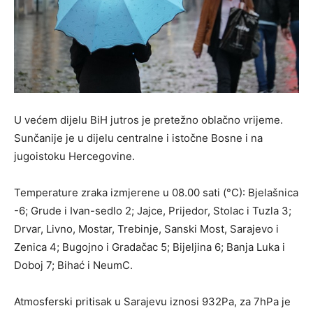
U većem dijelu BiH jutros je pretežno oblačno vrijeme.
Sunčanije je u dijelu centralne i istočne Bosne i na
jugoistoku Hercegovine.
Temperature zraka izmjerene u 08.00 sati (°C): Bjelašnica
-6; Grude i Ivan-sedlo 2; Jajce, Prijedor, Stolac i Tuzla 3;
Drvar, Livno, Mostar, Trebinje, Sanski Most, Sarajevo i
Zenica 4; Bugojno i Gradačac 5; Bijeljina 6; Banja Luka i
Doboj 7; Bihać i NeumC.
Atmosferski pritisak u Sarajevu iznosi 932Pa, za 7hPa je