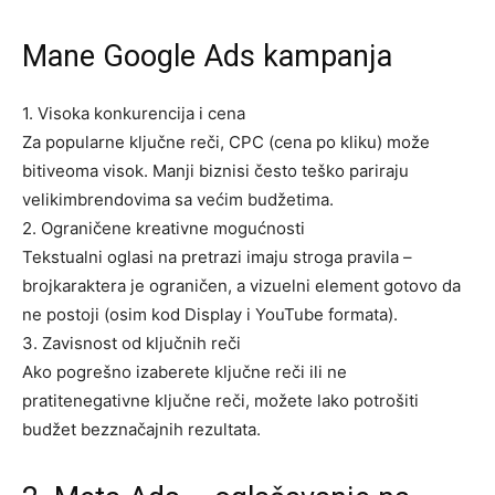
Mane
Google Ads
kampanja
1.
Visoka
konkurencija
i
cena
Za popularne ključne reči, CPC (cena po kliku) može
bitiveoma visok. Manji biznisi često teško pariraju
velikimbrendovima sa većim budžetima.
2.
Ograničene
kreativne
mogućnosti
Tekstualni oglasi na pretrazi imaju stroga pravila –
brojkaraktera je ograničen, a vizuelni element gotovo da
ne postoji (osim kod Display i YouTube formata).
3.
Zavisnost
od
ključnih
reči
Ako pogrešno izaberete ključne reči ili ne
pratitenegativne ključne reči, možete lako potrošiti
budžet bezznačajnih rezultata.