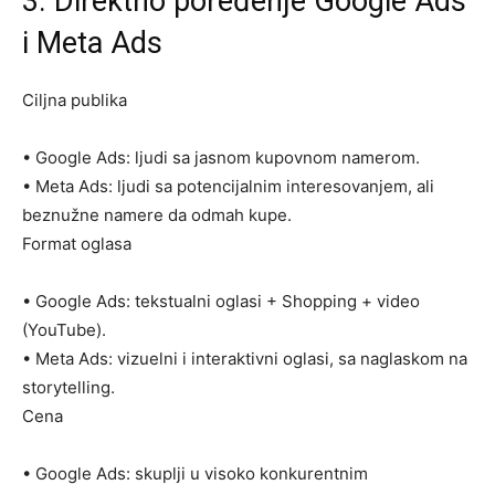
3. Direktno
poređenje
Google Ads
i
Meta Ads
Ciljna
publika
•
Google Ads
: ljudi sa
jasnom
kupovnom
namerom
.
•
Meta
Ads
: ljudi sa
potencijalnim
interesovanjem
, ali
beznužne namere da odmah kupe.
Format
oglasa
•
Google Ads
: tekstualni oglasi + Shopping + video
(YouTube).
•
Meta
Ads
: vizuelni i interaktivni oglasi, sa naglaskom na
storytelling.
Cena
•
Google Ads
: skuplji u visoko konkurentnim