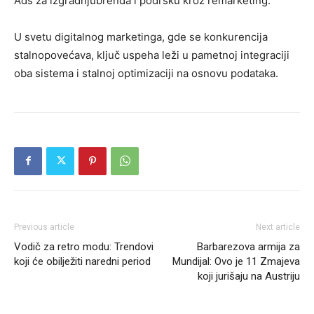
Ads za izgradnjubrenda i podršku kroz remarketing.
U svetu digitalnog marketinga, gde se konkurencija
stalnopovećava, ključ uspeha leži u
pametnoj
integraciji
oba
sistema
i stalnoj optimizaciji na osnovu podataka.
Previous article
Next article
Vodič za retro modu: Trendovi
Barbarezova armija za
koji će obilježiti naredni period
Mundijal: Ovo je 11 Zmajeva
koji jurišaju na Austriju