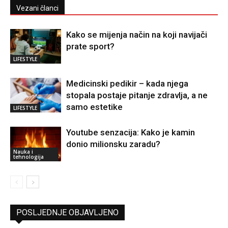
Vezani članci
Kako se mijenja način na koji navijači
prate sport?
LIFESTYLE
Medicinski pedikir – kada njega
stopala postaje pitanje zdravlja, a ne
samo estetike
LIFESTYLE
Youtube senzacija: Kako je kamin
donio milionsku zaradu?
Nauka i
tehnologija
POSLJEDNJE OBJAVLJENO