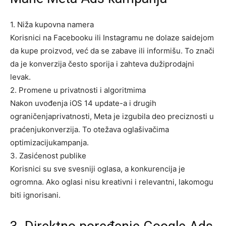
1.
Niža
kupovna
namera
Korisnici na Facebooku ili Instagramu ne dolaze saidejom
da kupe proizvod, već da se zabave ili informišu. To znači
da je
konverzija
često
sporija
i zahteva dužiprodajni
levak.
2.
Promene
u
privatnosti
i
algoritmima
Nakon uvođenja iOS 14 update-a i drugih
ograničenjaprivatnosti, Meta je izgubila deo preciznosti u
praćenjukonverzija. To otežava oglašivačima
optimizacijukampanja.
3.
Zasićenost
publike
Korisnici su sve svesniji oglasa, a konkurencija je
ogromna. Ako oglasi nisu kreativni i relevantni, lakomogu
biti ignorisani.