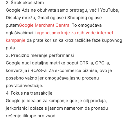
2.
Širok
ekosistem
Google Ads ne obuhvata samo pretragu, već i
YouTube,
Display
mrežu
, Gmail
oglase
i
Shopping
oglase
putem
Google Merchant Centra
. To omogućava
oglašivačimaili
agencijama
koje
za
njih
vode
internet
kampanje
da prate korisnika kroz različite faze kupovnog
puta.
3.
Precizno
merenje
performansi
Google nudi detaljne metrike poput CTR-a, CPC-a,
konverzija i ROAS-a. Za e-commerce biznise, ovo je
posebno važno jer omogućava jasnu procenu
povratainvesticije.
4.
Fokus
na
transakcije
Google je idealan za kampanje gde je cilj
prodaja
,
jerkorisnici dolaze s jasnom namerom da pronađu
rešenje ilikupe proizvod.