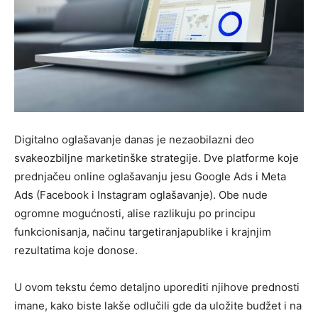
Digitalno oglašavanje danas je nezaobilazni deo
svakeozbiljne marketinške strategije. Dve platforme koje
prednjačeu online oglašavanju jesu
Google Ads
i
Meta
Ads
(Facebook i Instagram oglašavanje). Obe nude
ogromne mogućnosti, alise razlikuju po principu
funkcionisanja, načinu targetiranjapublike i krajnjim
rezultatima koje donose.
U ovom tekstu ćemo detaljno uporediti njihove
prednosti
i
mane
, kako biste lakše odlučili gde da uložite budžet i na