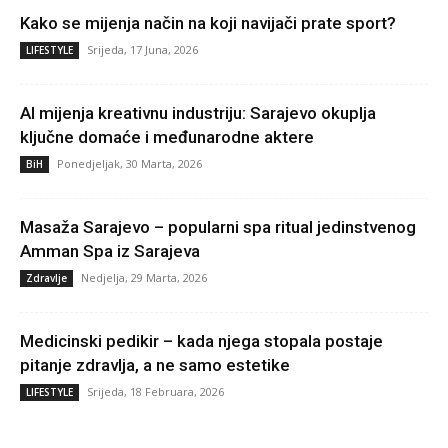
Kako se mijenja način na koji navijači prate sport?
Srijeda, 17 Juna, 2026
LIFESTYLE
AI mijenja kreativnu industriju: Sarajevo okuplja
ključne domaće i međunarodne aktere
Ponedjeljak, 30 Marta, 2026
BiH
Masaža Sarajevo – popularni spa ritual jedinstvenog
Amman Spa iz Sarajeva
Nedjelja, 29 Marta, 2026
Zdravlje
Medicinski pedikir – kada njega stopala postaje
pitanje zdravlja, a ne samo estetike
Srijeda, 18 Februara, 2026
LIFESTYLE