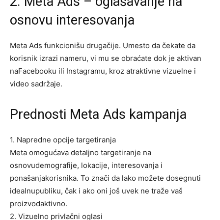
2. Meta Ads –
oglašavanje
na
osnovu
interesovanja
Meta Ads
funkcionišu drugačije. Umesto da čekate da
korisnik izrazi nameru, vi mu se obraćate dok je aktivan
naFacebooku ili Instagramu, kroz atraktivne vizuelne i
video sadržaje.
Prednosti
Meta
Ads
kampanja
1.
Napredne
opcije
targetiranja
Meta omogućava detaljno targetiranje na
osnovu
demografije
,
lokacije
,
interesovanja
i
ponašanja
korisnika
. To znači da lako možete dosegnuti
idealnupubliku, čak i ako oni još uvek ne traže vaš
proizvodaktivno.
2.
Vizuelno
privlačni
oglasi