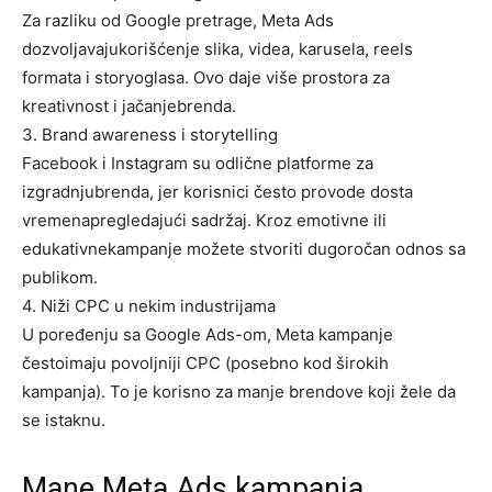
Za razliku od Google pretrage, Meta Ads
dozvoljavajukorišćenje slika, videa, karusela, reels
formata i storyoglasa. Ovo daje više prostora za
kreativnost i jačanjebrenda.
3.
Brand
awareness
i
storytelling
Facebook i Instagram su odlične platforme za
izgradnju
brenda
, jer korisnici često provode dosta
vremenapregledajući sadržaj. Kroz emotivne ili
edukativnekampanje možete stvoriti dugoročan odnos sa
publikom.
4.
Niži
CPC u
nekim
industrijama
U poređenju sa Google Ads-om, Meta kampanje
čestoimaju povoljniji CPC (posebno kod širokih
kampanja). To je korisno za manje brendove koji žele da
se istaknu.
Mane
Meta
Ads
kampanja