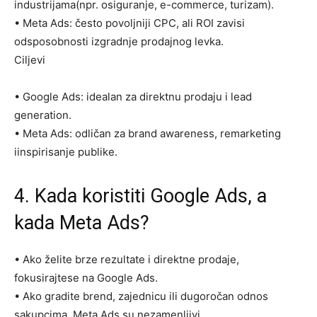
industrijama(npr. osiguranje, e-commerce, turizam).
•
Meta
Ads
: često povoljniji CPC, ali ROI zavisi
odsposobnosti izgradnje prodajnog levka.
Ciljevi
•
Google Ads
: idealan za
direktnu
prodaju
i
lead
generation
.
•
Meta Ads
: odličan za
brand awareness, remarketing
i
inspirisanje
publike
.
4. Kada
koristiti
Google Ads, a
kada
Meta Ads?
•
Ako želite
brze
rezultate
i
direktne
prodaje
,
fokusirajtese na
Google Ads
.
•
Ako gradite
brend
,
zajednicu
ili
dugoročan
odnos
sa
kupcima
, Meta Ads su nezamenljivi.