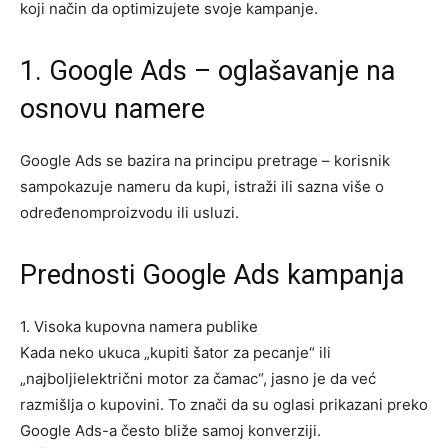
koji način da optimizujete svoje kampanje.
1. Google Ads –
oglašavanje
na
osnovu
namere
Google Ads
se bazira na principu pretrage – korisnik
sampokazuje nameru da kupi, istraži ili sazna više o
određenomproizvodu ili usluzi.
Prednosti
Google Ads
kampanja
1.
Visoka
kupovna
namera
publike
Kada neko ukuca „kupiti šator za pecanje“ ili
„najboljielektrični motor za čamac“, jasno je da već
razmišlja o kupovini. To znači da su oglasi prikazani preko
Google Ads-a često bliže samoj konverziji.