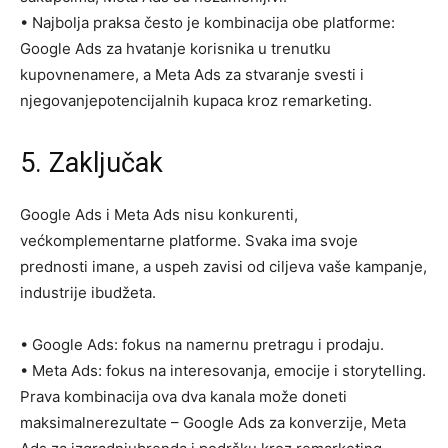
•
Najbolja praksa često je
kombinacija
obe
platforme
:
Google Ads za hvatanje korisnika u trenutku
kupovnenamere, a Meta Ads za stvaranje svesti i
njegovanjepotencijalnih kupaca kroz remarketing.
5.
Zaključak
Google Ads i Meta Ads nisu konkurenti,
već
komplementarne
platforme
. Svaka ima svoje
prednosti imane, a uspeh zavisi od ciljeva vaše kampanje,
industrije ibudžeta.
•
Google Ads
: fokus na
namernu
pretragu
i
prodaju
.
•
Meta Ads
: fokus na
interesovanja
,
emocije
i
storytelling
.
Prava kombinacija ova dva kanala može doneti
maksimalne
rezultate
– Google Ads za konverzije, Meta