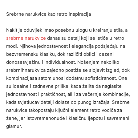
Srebrne
narukvice
kao
retro
inspiracija
Nakit
je
oduvijek
imao
posebnu
ulogu
u
kreiranju
stila
, a
srebrne
narukvice
danas
su
detalj
koji
se
ističe
u
retro
modi
.
Njihova
jednostavnost
i
elegancija
podsjećaju
na
bezvremensku
klasiku
,
dok
različiti
oblici
i
dezeni
donose
svježinu
i
individualnost
.
Nošenjem
nekoliko
srebrnih
narukvica
zajedno
postiže
se
slojevit
izgled
,
dok
kombinacija
sa
satom
unosi
dodatnu
sofisticiranost
.
One
su
idealne
i
za
dnevne
prilike
,
kada
želite
da
naglasite
jednostavnost
i
praktičnost
,
ali
i
za
večernje
kombinacije
,
kada
svjetlucavi
detalji
dolaze
do
punog
izražaja
.
Srebrne
narukvice
tako
postaju
ključni
element
retro
vodiča
za
žene
,
jer
istovremeno
nude
i
klasičnu
ljepotu
i
savremeni
glamur
.