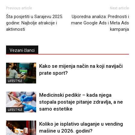
Previous article
Next article
Šta posjetiti u Sarajevu 2025.
Uporedna analiza: Prednosti i
godine: Najbolje atrakcije i
mane Google Ads i Meta Ads
aktivnosti
kampanja
Vezani članci
Kako se mijenja način na koji navijači
prate sport?
LIFESTYLE
Medicinski pedikir – kada njega
stopala postaje pitanje zdravlja, a ne
samo estetike
LIFESTYLE
Koliko je isplativo ulaganje u vending
mašine u 2026. godini?