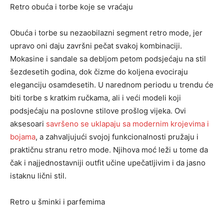
Retro obuća i torbe koje se vraćaju
Obuća i torbe su nezaobilazni segment retro mode, jer
upravo oni daju završ
ni pe
čat svakoj kombinaciji.
Mokasine i sandale sa debljom petom podsjećaju na stil
šezdesetih godina, dok čizme do koljena evociraju
eleganciju osamdesetih. U narednom periodu u trendu će
biti torbe s kratkim ručkama, ali i veći modeli koji
podsjećaju na poslovne stilove prošlog vijeka. Ovi
aksesoari
savršeno se uklapaju sa modernim krojevima i
bojama
, a zahvaljujući svojoj funkcionalnosti pružaju i
praktičnu stranu retro mode. Njihova moć leži u tome da
čak i najjednostavniji outfit učine upečatljivim i da jasno
istaknu lični stil.
Retro u šminki i parfemima