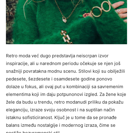
Retro moda ve
ć
dugo
predstavlja
neiscrpan
izvor
inspiracije
,
ali
u
narednom
periodu
očekuje
se
njen
još
snažniji
povratak
na
modnu
scenu
.
Stilovi
koji
su
obilježili
pedesete
,
šezdesete
i
osamdesete
godine
ponovo
dolaze
u
fokus
,
ali
ovaj
put
u
kombinaciji
sa
savremenim
elementima
koji
im
daju
potpuno
novi
izgled
. Za
žene
koje
žele
da
budu
u
trendu
,
retro
moda
nudi
priliku
da
pokažu
eleganciju
,
izraze
svoju
osobnost
i na
suptilan
način
istaknu
sofisticiranost
.
Ključ
je u
tome
da se
pronađe
balans
između
nostalgije
i
modernog
izraza
,
čime
se
postiže
bezvremenski
stil
.