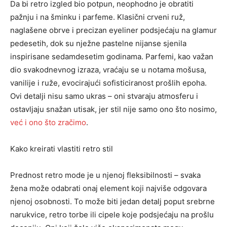
Da bi retro izgled bio potpun, neophodno je obratiti
pažnju i na šminku i parfeme. Klasični crveni ruž,
naglašene obrve i precizan eyeliner podsjećaju na glamur
pedesetih, dok su nježne pastelne nijanse sjenila
inspirisane sedamdesetim godinama. Parfemi, kao važan
dio svakodnevnog izraza, vraćaju se u notama mošusa,
vanilije i ruže, evocirajući sofisticiranost prošlih epoha.
Ovi detalji nisu samo ukras – oni stvaraju atmosferu i
ostavljaju snažan utisak, jer stil nije samo ono što nosimo,
već i ono što zrač
imo
.
Kako kreirati vlastiti retro stil
Prednost retro mode je u njenoj fleksibilnosti – svaka
žena može odabrati onaj element koji najviše odgovara
njenoj osobnosti. To može biti jedan detalj poput srebrne
narukvice, retro torbe ili cipele koje podsjećaju na prošlu