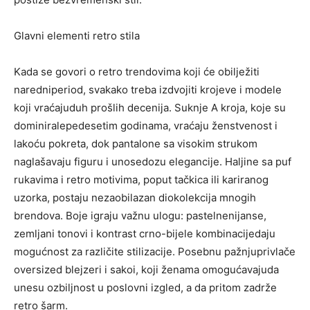
Glavni
elementi
retro
stila
Kada se
govori
o
retro
trendovima
koji
će
obilježiti
naredni
period
,
svakako
treba
izdvojiti
krojeve
i modele
koji
vraćaju
duh
prošlih
decenija
.
Suknje
A
kroja
,
koje
su
dominirale
pedesetim
godinama
,
vraćaju
ženstvenost
i
lakoću
pokreta
,
dok
pantalone
sa
visokim
strukom
naglašavaju
figuru
i
unose
dozu
elegancije
.
Haljine
sa
puf
rukavima
i
retro
motivima
,
poput
tačkica
ili
kariranog
uzorka
,
postaju
nezaobilazan
dio
kolekcija
mnogih
brendova
. Boje
igraju
važnu
ulogu
:
pastelne
nijanse
,
zemljani
tonovi
i
kontrast
crno-bijele
kombinacije
daju
mogućnost
za
različite
stilizacije
.
Posebnu
pažnju
privlače
oversized
blejzeri
i
sakoi
,
koji
ženama
omogućavaju
da
unesu
ozbiljnost
u
poslovni
izgled
, a da
pritom
zadrž
e
retro
šarm
.