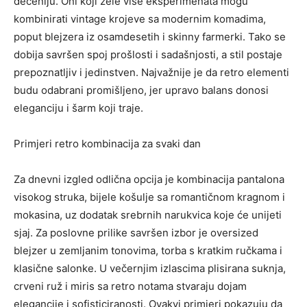
deceniju. Oni koji žele više eksperimenata mogu
kombinirati vintage krojeve sa modernim komadima,
poput blejzera iz osamdesetih i skinny farmerki. Tako se
dobija savršen spoj prošlosti i sadašnjosti, a stil postaje
prepoznatljiv i jedinstven. Najvažnije je da retro elementi
budu odabrani promišljeno, jer upravo balans donosi
eleganciju i šarm koji traje.
Primjeri retro kombinacija za svaki dan
Za dnevni izgled odlična opcija je kombinacija pantalona
visokog struka, bijele košulje sa romantičnom kragnom i
mokasina, uz dodatak srebrnih narukvica koje će unijeti
sjaj. Za poslovne prilike savršen izbor je oversized
blejzer u zemljanim tonovima, torba s kratkim ručkama i
klasične salonke. U večernjim izlascima plisirana suknja,
crveni ruž i miris sa retro notama stvaraju dojam
elegancije i sofisticiranosti. Ovakvi primjeri pokazuju da