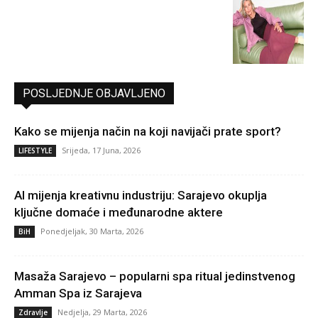
POSLJEDNJE OBJAVLJENO
Kako se mijenja način na koji navijači prate sport?
Srijeda, 17 Juna, 2026
LIFESTYLE
AI mijenja kreativnu industriju: Sarajevo okuplja
ključne domaće i međunarodne aktere
Ponedjeljak, 30 Marta, 2026
BiH
Masaža Sarajevo – popularni spa ritual jedinstvenog
Amman Spa iz Sarajeva
Nedjelja, 29 Marta, 2026
Zdravlje