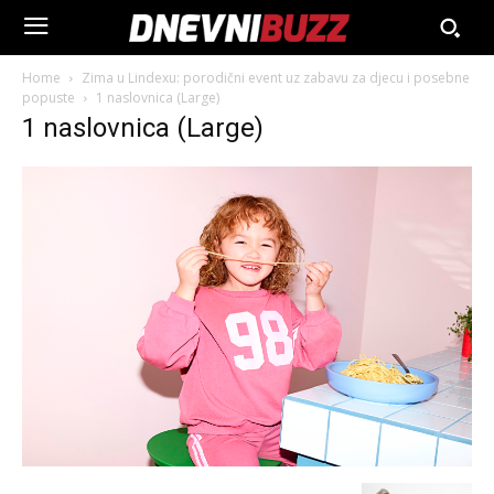
Home
Zima u Lindexu: porodični event uz zabavu za djecu i posebne
popuste
1 naslovnica (Large)
1 naslovnica (Large)