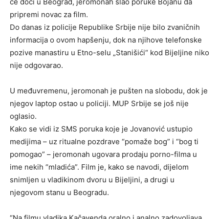
će doći u Beograd, jeromonah slao poruke Bojanu da
pripremi novac za film.
Do danas iz policije Republike Srbije nije bilo zvaničnih
informacija o ovom hapšenju, dok na njihove telefonske
pozive manastiru u Etno-selu „Stanišići“ kod Bijeljine niko
nije odgovarao.
U međuvremenu, jeromonah je pušten na slobodu, dok je
njegov laptop ostao u policiji. MUP Srbije se još nije
oglasio.
Kako se vidi iz SMS poruka koje je Jovanović ustupio
medijima – uz ritualne pozdrave “pomaže bog” i “bog ti
pomogao” – jeromonah ugovara prodaju porno-filma u
ime nekih “mladića”. Film je, kako se navodi, dijelom
snimljen u vladikinom dvoru u Bijeljini, a drugi u
njegovom stanu u Beogradu.
“Na filmu vladika Kačavenda oralno i analno zadovoljava