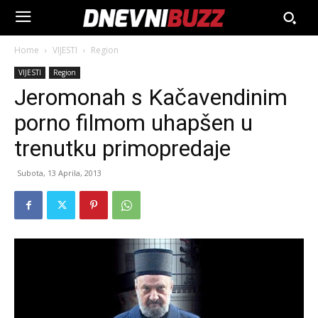
Home
VIJESTI
Region
VIJESTI
Region
Jeromonah s Kačavendinim
porno filmom uhapšen u
trenutku primopredaje
Subota, 13 Aprila, 2013