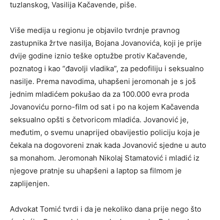
tuzlanskog, Vasilija Kačavende, piše.
Više medija u regionu je objavilo tvrdnje pravnog
zastupnika žrtve nasilja, Bojana Jovanovića, koji je prije
dvije godine iznio teške optužbe protiv Kačavende,
poznatog i kao “đavolji vladika”, za pedofiliju i seksualno
nasilje. Prema navodima, uhapšeni jeromonah je s još
jednim mladićem pokušao da za 100.000 evra proda
Jovanoviću porno-film od sat i po na kojem Kačavenda
seksualno opšti s četvoricom mladića. Jovanović je,
međutim, o svemu unaprijed obavijestio policiju koja je
čekala na dogovoreni znak kada Jovanović sjedne u auto
sa monahom. Jeromonah Nikolaj Stamatović i mladić iz
njegove pratnje su uhapšeni a laptop sa filmom je
zaplijenjen.
Advokat Tomić tvrdi i da je nekoliko dana prije nego što