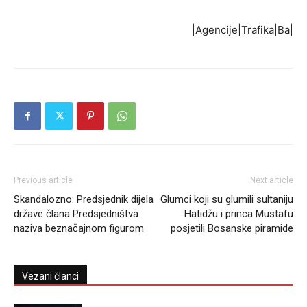
|Agencije|Trafika|Ba|
Previous article
Next article
Skandalozno: Predsjednik dijela
Glumci koji su glumili sultaniju
države člana Predsjedništva
Hatidžu i princa Mustafu
naziva beznačajnom figurom
posjetili Bosanske piramide
Vezani članci