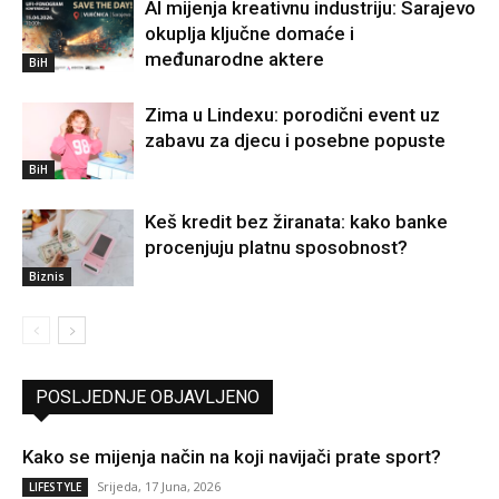
AI mijenja kreativnu industriju: Sarajevo
okuplja ključne domaće i
međunarodne aktere
BiH
Zima u Lindexu: porodični event uz
zabavu za djecu i posebne popuste
BiH
Keš kredit bez žiranata: kako banke
procenjuju platnu sposobnost?
Biznis
POSLJEDNJE OBJAVLJENO
Kako se mijenja način na koji navijači prate sport?
Srijeda, 17 Juna, 2026
LIFESTYLE